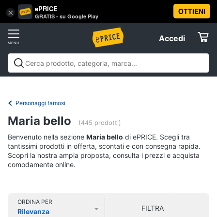
ePRICE
OTTIENI
Vai
×
Accedi
GRATIS - su Google Play
al
Registrati
menu
Accedi
Libri,
Offerte
cd
e
Libri, cd e dvd
Libri
Dvd e Blu-ray
Cd
dvd
Elettrodomestici
musicali
Personaggi
Offerte
Personaggi famosi
Libri
Informatica
Maria bello
Religione
(445 prodotti)
e
Benvenuto nella sezione
Maria bello
di ePRICE. Scegli tra
Spiritualità
Telefonia
tantissimi prodotti in offerta, scontati e con consegna rapida.
Attualità,
Scopri la nostra ampia proposta, consulta i prezzi e acquista
politica
comodamente online.
Tv
e
e
diritto
Home
Libri
Cinema
di
ORDINA PER
FILTRA
Cucina
Rilevanza