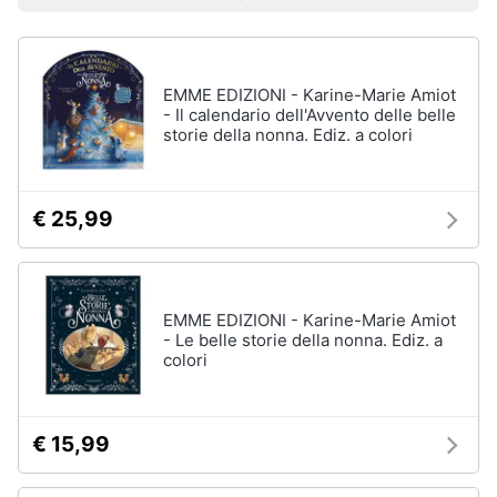
Prezzo più basso
Prezzo più alto
Valutazioni
Libri
Smart
di
home
Arte,
Design
e
EMME EDIZIONI - Karine-Marie Amiot
Videogiochi
Architettura
- Il calendario dell'Avvento delle belle
storie della nonna. Ediz. a colori
Vedi
Audio
tutti
e
musica
€ 25,99
Dvd
Clima
e
Blu-
ray
EMME EDIZIONI - Karine-Marie Amiot
Arredo
- Le belle storie della nonna. Ediz. a
Blu-
colori
Ray
Brico
Blu-
e
Ray
Giardinaggio
Musica
€ 15,99
Classica
Salute
Walt