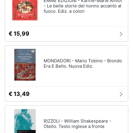
EMME EDIZIONI - Karine-Marie Amiot
Vedi
- Le belle storie del nonno accanto al
tutti
fuoco. Ediz. a colori
Animali
Motori
Personaggi
€ 15,99
cristiano
Libri,
ronaldo
cd
Me
e
contro
MONDADORI - Mario Tobino - Biondo
dvd
Te
Era E Bello. Nuova Ediz.
Sean
connery
Festività
e
Barbara
ricorrenze
D'Urso
€ 13,49
Vedi
Promozioni
tutti
RIZZOLI - William Shakespeare -
Servizi
Otello. Testo inglese a fronte