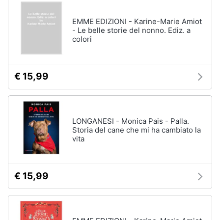
disney
e
film
igiene
EMME EDIZIONI - Karine-Marie Amiot
DVD
- Le belle storie del nonno. Ediz. a
Film
colori
Beauty
Vedi
tutti
Giocattoli
€ 15,99
Prima
Cd
infanzia
musicali
LONGANESI - Monica Pais - Palla.
Colonne
Storia del cane che mi ha cambiato la
Fotografia
Sonore
vita
CD
Musicali
Casalinghi
Musica
€ 15,99
Leggera
Abbigliamento
Musica
Jazz
Sport