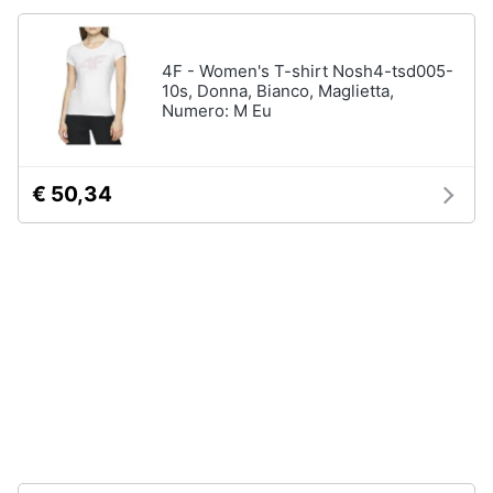
neonati
e
igiene
Copertina
neonato
4F - Women's T-shirt Nosh4-tsd005-
10s, Donna, Bianco, Maglietta,
Beauty
Vedi
Numero: M Eu
tutti
Giocattoli
€ 50,34
Prima
Scarpe
infanzia
Sneakers
Scarpe
Fotografia
nike
Anfibi
Casalinghi
Ciabatte
Vedi
Abbigliamento
tutti
Sport