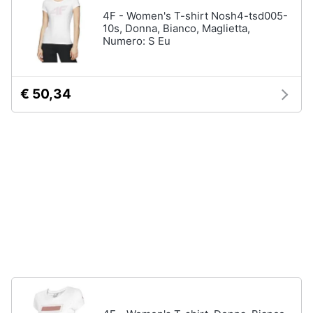
Assistenza
4F - Women's T-shirt Nosh4-tsd005-
Tuta
clienti
10s, Donna, Bianco, Maglietta,
Pantaloni
Numero: S Eu
Esci
Vedi
tutti
€ 50,34
Orologi
Apple
Watch
Smartwatch
Orologi
uomo
Orologi
donna
Vedi
tutti