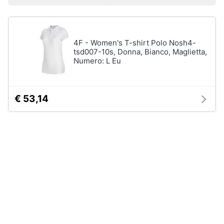
Prezzo più basso
Prezzo più alto
Valutazioni
Smart
Uomo
home
Felpa
uomo
4F - Women's T-shirt Polo Nosh4-
Videogiochi
Cravatta
tsd007-10s, Donna, Bianco, Maglietta,
Numero: L Eu
Piumino
uomo
Audio
e
Giacca
musica
uomo
€ 53,14
Vedi
Clima
tutti
Arredo
Bambino
Brico
Scarpe
e
bambino
Giardinaggio
Sandali
bambina
Salute
Vestiti