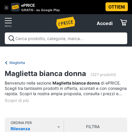
ePRICE
OTTIENI
Vai
×
Accedi
GRATIS - su Google Play
al
Registrati
menu
Accedi
Abbigliamento
Offerte
Donna
Abbigliamento
Donna
Uomo
Bambino
Scarpe
Accessori
Vest
Elettrodomestici
Intimo
donna
Maglietta
Top
Informatica
Maglietta bianca donna
(327 prodotti)
Cappotto
donna
Benvenuto nella sezione
Maglietta bianca donna
di ePRICE.
Telefonia
Scegli tra tantissimi prodotti in offerta, scontati e con consegna
Felpa
rapida. Scopri la nostra ampia proposta, consulta i prezzi e
donna
acquista comodamente online.
Tv
Vedi
e
tutti
Home
Cinema
ORDINA PER
FILTRA
Rilevanza