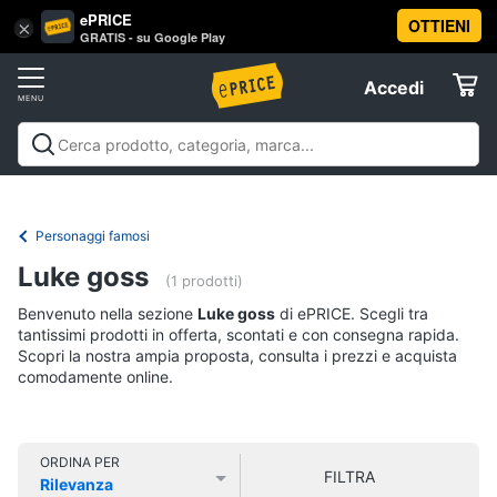
ePRICE
OTTIENI
Vai
×
Accedi
GRATIS - su Google Play
al
Registrati
menu
Accedi
Libri,
Offerte
cd
e
Libri, cd e dvd
Libri
Dvd e Blu-ray
Cd
dvd
Elettrodomestici
musicali
Personaggi
Offerte
Personaggi famosi
Libri
Informatica
Luke goss
Religione
(1 prodotti)
e
Benvenuto nella sezione
Luke goss
di ePRICE. Scegli tra
Spiritualità
Telefonia
tantissimi prodotti in offerta, scontati e con consegna rapida.
Attualità,
Scopri la nostra ampia proposta, consulta i prezzi e acquista
politica
comodamente online.
Tv
e
e
diritto
Home
Libri
Cinema
di
ORDINA PER
FILTRA
Cucina
Rilevanza