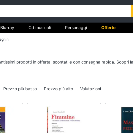
Blu-ray
Cd musicali
Personaggi
Offerte
egnini
vd
Dvd e Blu-ray
Cd musicali
antissimi prodotti in offerta, scontati e con consegna rapida. Scopri 
à
Blu-Ray
Colonne Sonore
itto
Blu-Ray Musica Classica
CD Musicali
Walt disney film
Musica Leggera
Prezzo più basso
Prezzo più alto
Valutazioni
DVD Film
Musica Jazz
Vedi tutti
Vedi tutti