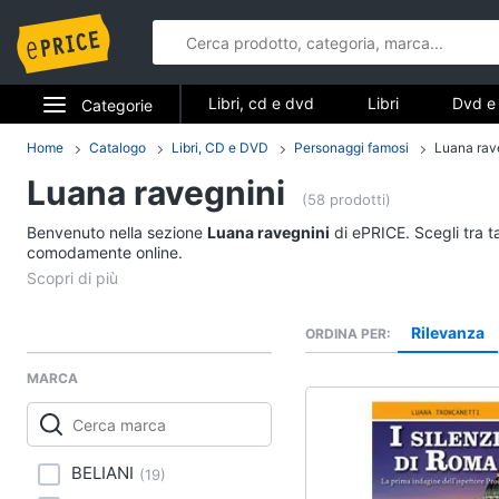
Libri, cd e dvd
Libri
Dvd e 
Categorie
Elettrodomestici
Home
Catalogo
Libri, CD e DVD
Personaggi famosi
Luana rav
Libri, cd e d
Luana ravegnini
Informatica
(58 prodotti)
Libri
Benvenuto nella sezione
Luana ravegnini
di ePRICE. Scegli tra t
Telefonia
comodamente online.
Religione e Spiritualit
Attualità, politica e dir
Tv e Home Cinema
Libri di Cucina
Rilevanza
ORDINA PER
Smart home
Libri di Arte, Design e
Architettura
MARCA
Videogiochi
Vedi tutti
Audio e musica
BELIANI
(
19
)