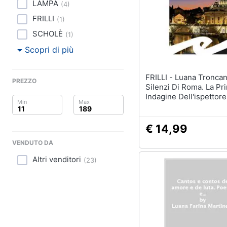
Clima
LAMPA
(
4
)
FRILLI
(
1
)
Arredo
SCHOLÈ
(
1
)
Brico e Giardinaggio
Scopri di più
Salute e igiene
FRILLI - Luana Troncanetti - I
PREZZO
Silenzi Di Roma. La Pr
Beauty
Indagine Dell'ispettore
Giocattoli
€ 14,99
Prima infanzia
VENDUTO DA
Altri venditori
Fotografia
(
23
)
Casalinghi
Abbigliamento