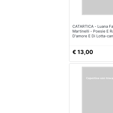
Sport
Animali
Motori
CATARTICA - Luana Farina
Martinelli - Poesie E R
Libri, cd e dvd
D'amore E Di Lotta-can
Contos De Amore E De
Festività e ricorrenze
€ 13,00
Promozioni