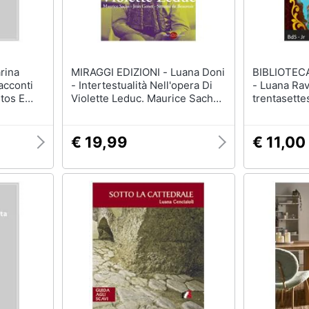
MIRAGGI EDIZIONI - Luana Doni
BIBLIOTEC
acconti
- Intertestualità Nell'opera Di
- Luana Ravecca - La
tos E
Violette Leduc. Maurice Sachs,
trentasette
 Luta
Jean Genet, Simone De
Beauvoir. Nuova Ediz.
€ 19,99
€ 11,00