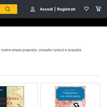
Accedi
|
Registrati
Personaggi
la nostra ampia proposta, consulta i prezzi e acquista
cristiano ronaldo
Me contro Te
Sean connery
Barbara D'Urso
Vedi tutti