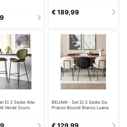
€ 189,99
99
BELIANI - Set Di 2 Sedie Da
lé Verde Scuro
Pranzo Bouclé Bianco Luana
99
€ 129,99