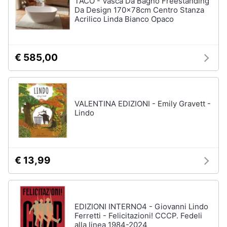
TACO - Vasca Da Bagno Freestanding
Vedi
Da Design 170x78cm Centro Stanza
tutti
Acrilico Linda Bianco Opaco
Animali
Motori
Personaggi
€ 585,00
cristiano
Libri,
ronaldo
cd
Me
e
contro
VALENTINA EDIZIONI - Emily Gravett -
dvd
Te
Lindo
Sean
connery
Festività
e
Barbara
ricorrenze
D'Urso
€ 13,99
Vedi
Promozioni
tutti
EDIZIONI INTERNO4 - Giovanni Lindo
Servizi
Ferretti - Felicitazioni! CCCP. Fedeli
alla linea 1984-2024