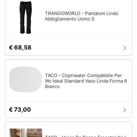
disney
e
film
igiene
TRANGOWORLD - Pantaloni Lindo
DVD
Abbigliamento Uomo S
Film
Beauty
Vedi
tutti
Giocattoli
€ 68,58
Prima
Cd
infanzia
musicali
TACO - Copriwater Compatibile Per
Colonne
Wc Ideal Standard Vaso Linda Forma 6
Fotografia
Sonore
Bianco
CD
Musicali
Casalinghi
Musica
€ 73,00
Leggera
Abbigliamento
Musica
Jazz
Sport