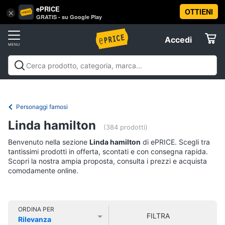
ePRICE
OTTIENI
Vai
×
Accedi
GRATIS - su Google Play
al
Registrati
menu
Accedi
Libri,
Offerte
cd
e
Libri, cd e dvd
Libri
Dvd e Blu-ray
Cd
dvd
Elettrodomestici
musicali
Personaggi
Offerte
Personaggi famosi
Libri
Informatica
Linda hamilton
Religione
(384 prodotti)
e
Benvenuto nella sezione
Linda hamilton
di ePRICE. Scegli tra
Spiritualità
Telefonia
tantissimi prodotti in offerta, scontati e con consegna rapida.
Attualità,
Scopri la nostra ampia proposta, consulta i prezzi e acquista
politica
comodamente online.
Tv
e
e
diritto
Home
Libri
Cinema
di
ORDINA PER
FILTRA
Cucina
Rilevanza