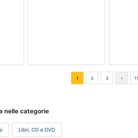
1
2
3
1
va nelle categorie
i
Libri, CD e DVD