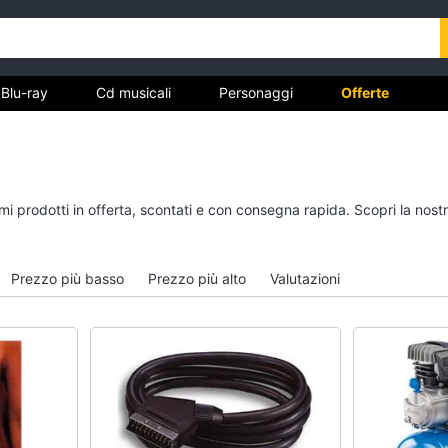
Blu-ray
Cd musicali
Personaggi
Offerte
vd
Dvd e Blu-ray
Cd musicali
imi prodotti in offerta, scontati e con consegna rapida. Scopri la n
à
Blu-Ray
Colonne Sonore
itto
Blu-Ray Musica Classica
CD Musicali
Prezzo più basso
Prezzo più alto
Valutazioni
Walt disney film
Musica Leggera
DVD Film
Musica Jazz
Vedi tutti
Vedi tutti