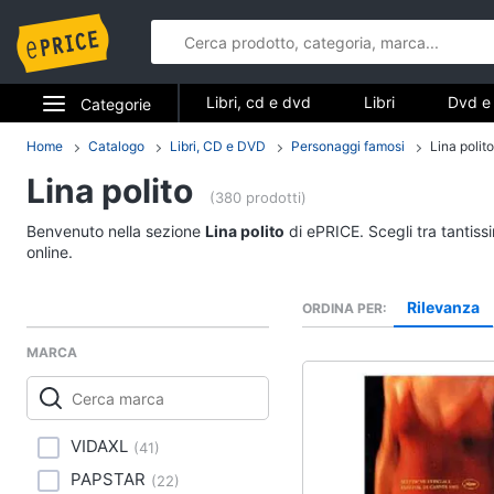
Libri, cd e dvd
Libri
Dvd e 
Categorie
Elettrodomestici
Home
Catalogo
Libri, CD e DVD
Personaggi famosi
Lina polito
Libri, cd e d
Lina polito
Informatica
(380 prodotti)
Libri
Benvenuto nella sezione
Lina polito
di ePRICE. Scegli tra tantiss
Telefonia
Religione e Spiritualit
online.
Attualità, politica e dir
Tv e Home Cinema
Rilevanza
ORDINA PER
Libri di Cucina
Smart home
Libri di Arte, Design e
MARCA
Architettura
Videogiochi
Vedi tutti
Audio e musica
VIDAXL
(
41
)
PAPSTAR
(
22
)