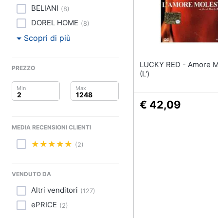
Clima
BELIANI
(
8
)
Arredo
DOREL HOME
(
8
)
Scopri di più
Brico e Giardinaggio
LUCKY RED - Amore Molesto
Salute e igiene
PREZZO
(L')
Beauty
€ 42,09
Giocattoli
MEDIA RECENSIONI CLIENTI
Prima infanzia
(2)
Fotografia
VENDUTO DA
Casalinghi
Altri venditori
(
127
)
Abbigliamento
ePRICE
(
2
)