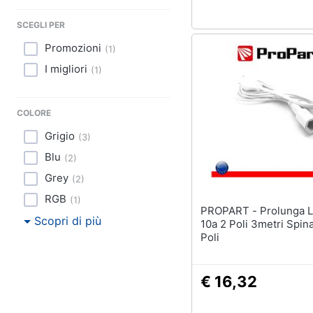
Sport
SCEGLI PER
Animali
Promozioni
(
1
)
Motori
I migliori
(
1
)
Libri, cd e dvd
COLORE
Festività e ricorrenze
Grigio
(
3
)
Blu
Promozioni
(
2
)
Grey
(
2
)
RGB
(
1
)
PROPART - Prolunga Lineare
Scopri di più
10a 2 Poli 3metri Spin
Poli
€ 16,32