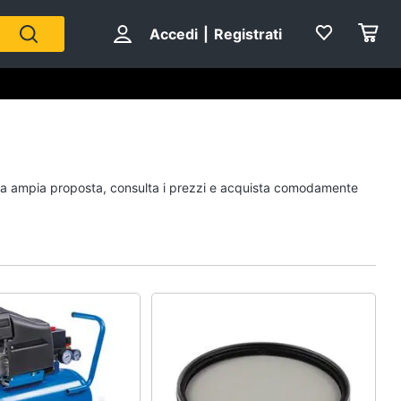
Accedi
|
Registrati
Personaggi
ostra ampia proposta, consulta i prezzi e acquista comodamente
cristiano ronaldo
Me contro Te
Sean connery
Barbara D'Urso
Vedi tutti