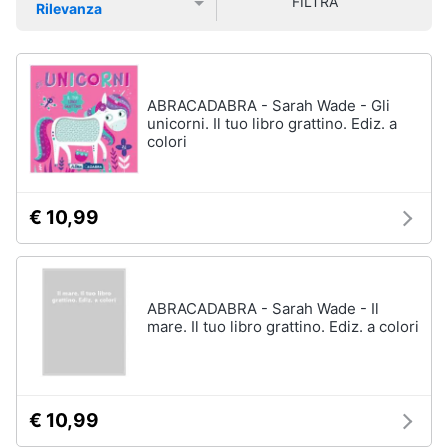
FILTRA
Rilevanza
Libri
Smart
di
Prezzo più basso
Prezzo più alto
Valutazioni
home
Arte,
Design
e
Videogiochi
Architettura
ABRACADABRA - Sarah Wade - Gli
unicorni. Il tuo libro grattino. Ediz. a
Vedi
colori
Audio
tutti
e
musica
€ 10,99
Dvd
Clima
e
Blu-
ray
Arredo
ABRACADABRA - Sarah Wade - Il
Blu-
mare. Il tuo libro grattino. Ediz. a colori
Ray
Brico
Blu-
e
Ray
Giardinaggio
Musica
Classica
€ 10,99
Salute
Walt