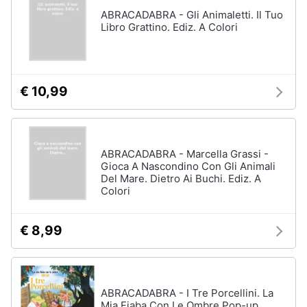
Vedi
ABRACADABRA - Gli Animaletti. Il Tuo
tutti
Libro Grattino. Ediz. A Colori
Animali
Motori
Personaggi
€ 10,99
cristiano
Libri,
ronaldo
cd
Me
e
contro
dvd
Te
ABRACADABRA - Marcella Grassi -
Gioca A Nascondino Con Gli Animali
Sean
Del Mare. Dietro Ai Buchi. Ediz. A
connery
Festività
Colori
e
Barbara
ricorrenze
D'Urso
€ 8,99
Vedi
Promozioni
tutti
Servizi
ABRACADABRA - I Tre Porcellini. La
Mia Fiaba Con Le Ombre Pop-up