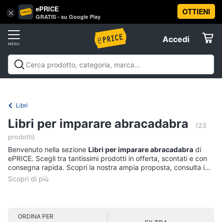
ePRICE
OTTIENI
Vai
×
Accedi
GRATIS - su Google Play
al
Registrati
menu
Accedi
Libri,
Offerte
cd
e
Libri, cd e dvd
Libri
Dvd e Blu-ray
Cd
dvd
Elettrodomestici
musicali
Personaggi
Offerte
Libri
Libri
Informatica
Libri per imparare abracadabra
Religione
(23
e
prodotti)
Spiritualità
Telefonia
Benvenuto nella sezione
Libri per imparare abracadabra
di
Attualità,
ePRICE. Scegli tra tantissimi prodotti in offerta, scontati e con
politica
consegna rapida. Scopri la nostra ampia proposta, consulta i
Tv
e
prezzi e acquista comodamente online.
e
diritto
Home
Libri
Cinema
di
Cucina
ORDINA PER