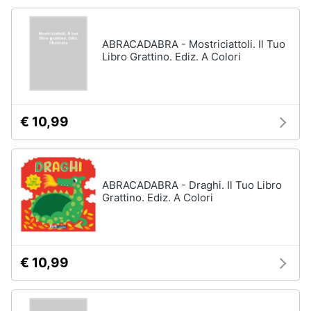
disney
e
film
igiene
DVD
ABRACADABRA - Mostriciattoli. Il Tuo
Film
Libro Grattino. Ediz. A Colori
Beauty
Vedi
tutti
Giocattoli
€ 10,99
Prima
Cd
infanzia
musicali
Colonne
ABRACADABRA - Draghi. Il Tuo Libro
Fotografia
Sonore
Grattino. Ediz. A Colori
CD
Musicali
Casalinghi
Musica
Leggera
€ 10,99
Abbigliamento
Musica
Jazz
Sport