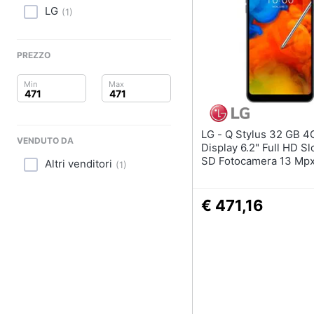
Clima
LG
(
1
)
Arredo
PREZZO
Brico e Giardinaggio
Salute e igiene
Beauty
LG - Q Stylus 32 GB 4G / LTE
VENDUTO DA
Display 6.2" Full HD Sl
Giocattoli
SD Fotocamera 13 Mpx
Altri venditori
(
1
)
Italia Nero
Prima infanzia
€ 471,16
Fotografia
Casalinghi
Abbigliamento