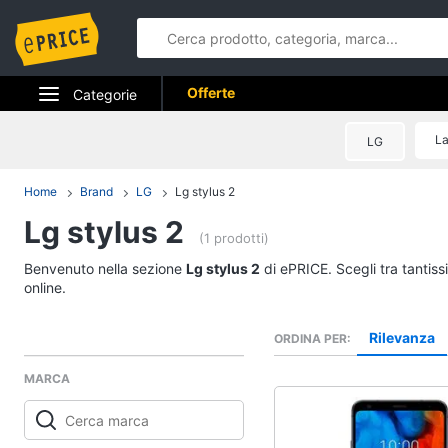
Offerte
Categorie
Elettrodomestici
La
LG
Informatica
Home
Brand
LG
Lg stylus 2
Lg stylus 2
Telefonia
(1 prodotti)
Tv e Home Cinema
Benvenuto nella sezione
Lg stylus 2
di ePRICE. Scegli tra tantis
online.
Smart home
Rilevanza
ORDINA PER
Videogiochi
MARCA
Audio e musica