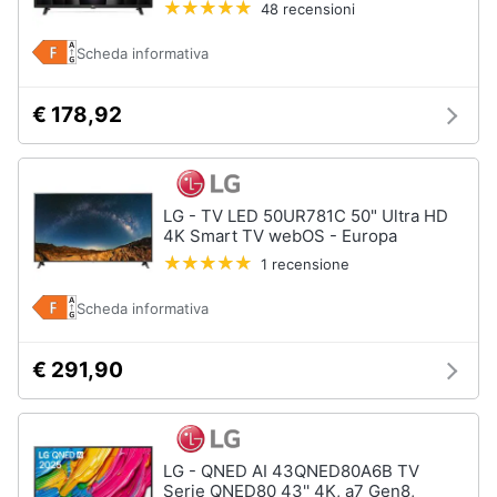
48 recensioni
Animali
Scheda informativa
Motori
€ 178,92
Libri,
cd
e
LG - TV LED 50UR781C 50" Ultra HD
4K Smart TV webOS - Europa
dvd
1 recensione
Festività
Scheda informativa
e
ricorrenze
€ 291,90
Promozioni
Servizi
LG - QNED AI 43QNED80A6B TV
Serie QNED80 43'' 4K, a7 Gen8,