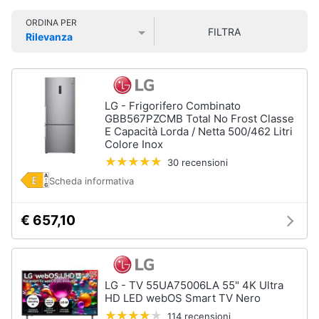
Smart
ORDINA PER
home
FILTRA
Rilevanza
Prezzo più basso
Prezzo più alto
Valutazioni
Videogiochi
Audio
LG - Frigorifero Combinato
e
GBB567PZCMB Total No Frost Classe
musica
E Capacità Lorda / Netta 500/462 Litri
Colore Inox
30 recensioni
Clima
Scheda informativa
Arredo
€ 657,10
Brico
e
Giardinaggio
LG - TV 55UA75006LA 55" 4K Ultra
HD LED webOS Smart TV Nero
Salute
114 recensioni