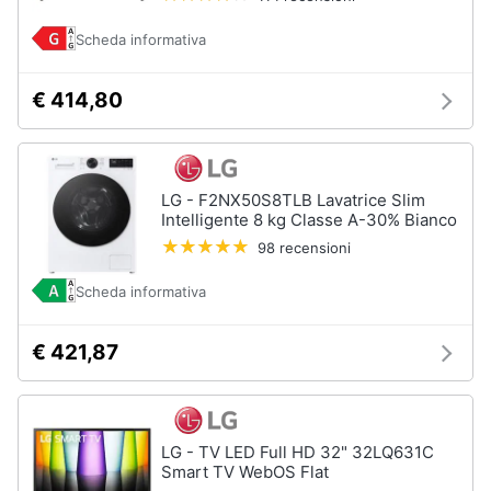
e
igiene
Scheda informativa
€ 414,80
Beauty
Giocattoli
LG - F2NX50S8TLB Lavatrice Slim
Prima
Intelligente 8 kg Classe A-30% Bianco
infanzia
98 recensioni
Scheda informativa
Fotografia
€ 421,87
Casalinghi
Abbigliamento
LG - TV LED Full HD 32" 32LQ631C
Smart TV WebOS Flat
Sport