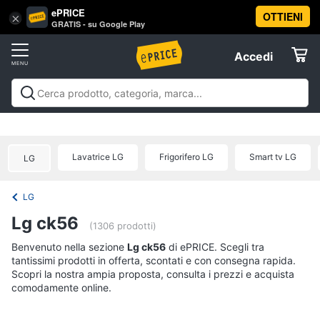
ePRICE
OTTIENI
Vai
×
Accedi
GRATIS - su Google Play
al
Registrati
menu
Accedi
Offerte
Offerte
Elettrodomestici
Lavatrice LG
Frigorifero LG
Smart tv LG
LG
Informatica
LG
Telefonia
Lg ck56
(1306 prodotti)
Tv
Benvenuto nella sezione
Lg ck56
di ePRICE. Scegli tra
tantissimi prodotti in offerta, scontati e con consegna rapida.
e
Scopri la nostra ampia proposta, consulta i prezzi e acquista
Home
comodamente online.
Cinema