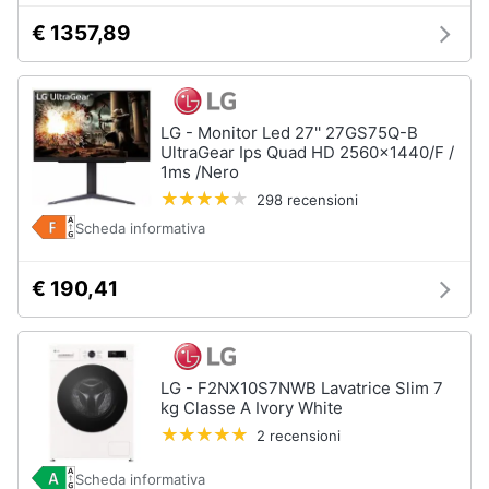
€ 1357,89
LG - Monitor Led 27'' 27GS75Q-B
UltraGear Ips Quad HD 2560x1440/F /
1ms /Nero
298 recensioni
Scheda informativa
€ 190,41
LG - F2NX10S7NWB Lavatrice Slim 7
kg Classe A Ivory White
2 recensioni
Scheda informativa