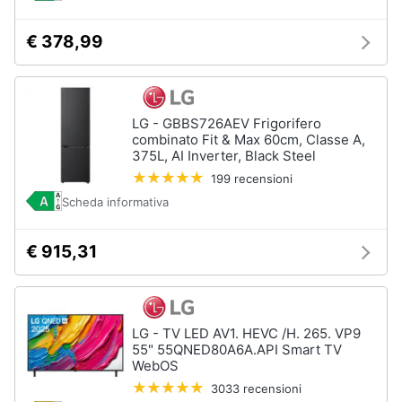
€ 378,99
LG - GBBS726AEV Frigorifero
combinato Fit & Max 60cm, Classe A,
375L, AI Inverter, Black Steel
199 recensioni
Scheda informativa
€ 915,31
LG - TV LED AV1. HEVC /H. 265. VP9
55" 55QNED80A6A.API Smart TV
WebOS
3033 recensioni