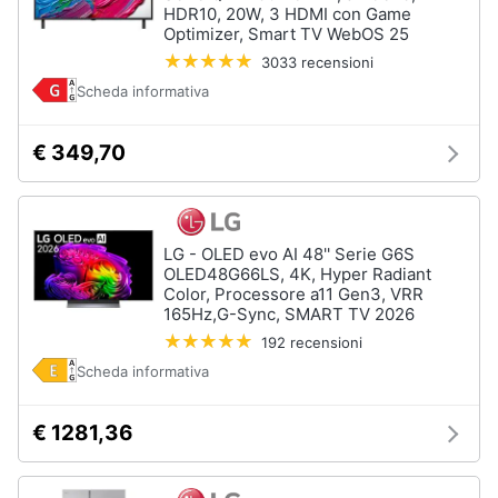
HDR10, 20W, 3 HDMI con Game
Assistenza
Optimizer, Smart TV WebOS 25
clienti
3033 recensioni
Scheda informativa
Esci
€ 349,70
LG - OLED evo AI 48'' Serie G6S
OLED48G66LS, 4K, Hyper Radiant
Color, Processore a11 Gen3, VRR
165Hz,G-Sync, SMART TV 2026
192 recensioni
Scheda informativa
€ 1281,36