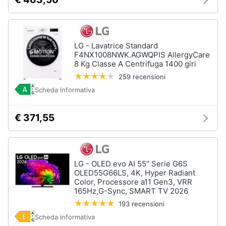
LG - Lavatrice Standard
F4NX1008NWK.AGWQPIS AllergyCare
8 Kg Classe A Centrifuga 1400 giri
259 recensioni
Scheda informativa
€ 371,55
LG - OLED evo AI 55'' Serie G6S
OLED55G66LS, 4K, Hyper Radiant
Color, Processore a11 Gen3, VRR
165Hz,G-Sync, SMART TV 2026
193 recensioni
Scheda informativa