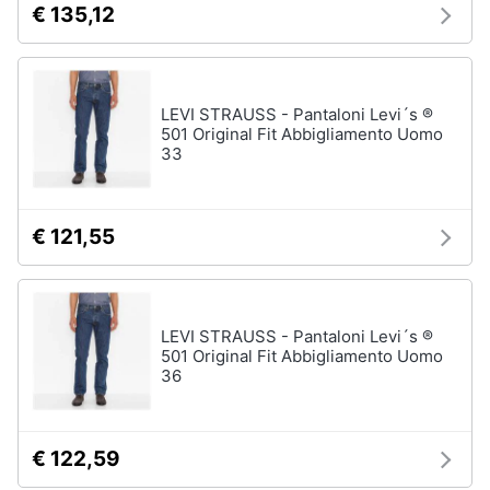
€ 135,12
disney
e
film
igiene
DVD
Film
Beauty
LEVI STRAUSS - Pantaloni Levi´s ®
Vedi
501 Original Fit Abbigliamento Uomo
tutti
33
Giocattoli
Prima
€ 121,55
Cd
infanzia
musicali
Colonne
Fotografia
Sonore
CD
LEVI STRAUSS - Pantaloni Levi´s ®
Musicali
501 Original Fit Abbigliamento Uomo
Casalinghi
36
Musica
Leggera
Abbigliamento
Musica
Jazz
€ 122,59
Sport