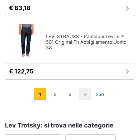
€ 83,18
LEVI STRAUSS - Pantaloni Levi´s ®
501 Original Fit Abbigliamento Uomo
38
€ 122,75
1
2
3
256
Lev Trotsky: si trova nelle categorie