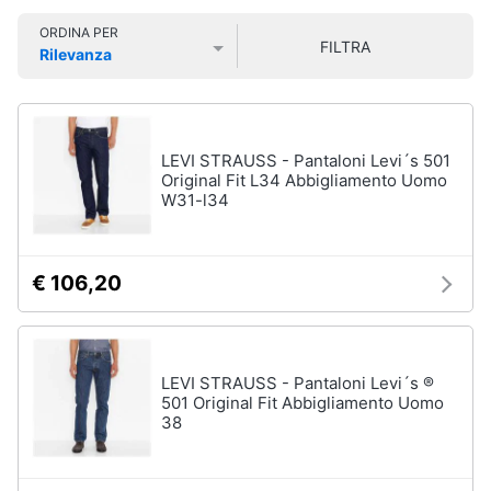
Libri
Smart
di
ORDINA PER
home
FILTRA
Arte,
Rilevanza
Design
Prezzo più basso
Prezzo più alto
Valutazioni
e
Videogiochi
Architettura
Vedi
Audio
LEVI STRAUSS - Pantaloni Levi´s 501
tutti
e
Original Fit L34 Abbigliamento Uomo
W31-l34
musica
Dvd
Clima
e
€ 106,20
Blu-
ray
Arredo
Blu-
Ray
Brico
LEVI STRAUSS - Pantaloni Levi´s ®
Blu-
e
501 Original Fit Abbigliamento Uomo
Ray
38
Giardinaggio
Musica
Classica
Salute
Walt