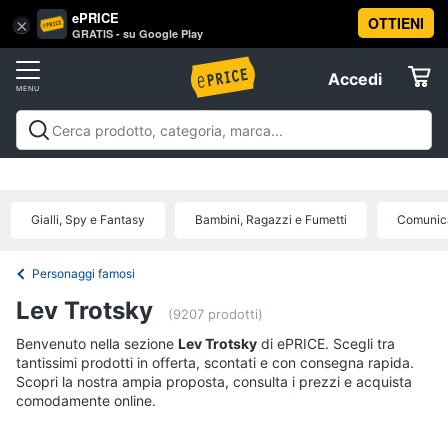
ePRICE
OTTIENI
Vai
×
Accedi
GRATIS - su Google Play
al
Registrati
menu
Accedi
Libri,
Offerte
cd
e
Libri, cd e dvd
Libri
Dvd e Blu-ray
Cd
dvd
Elettrodomestici
musicali
Personaggi
Offerte
Gialli, Spy e Fantasy
Bambini, Ragazzi e Fumetti
Comunica
Libri
Informatica
Religione
e
Personaggi famosi
Spiritualità
Telefonia
Lev Trotsky
(9207 prodotti)
Attualità,
politica
Benvenuto nella sezione
Tv
Lev Trotsky
di ePRICE. Scegli tra
e
tantissimi prodotti in offerta, scontati e con consegna rapida.
e
diritto
Scopri la nostra ampia proposta, consulta i prezzi e acquista
Home
Libri
comodamente online.
Cinema
di
Cucina