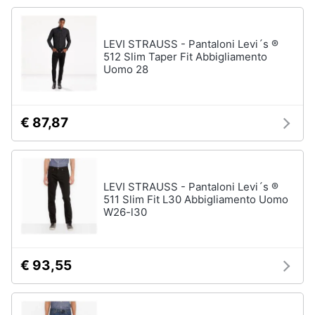
Vedi
tutti
Animali
LEVI STRAUSS - Pantaloni Levi´s ®
512 Slim Taper Fit Abbigliamento
Motori
Uomo 28
Personaggi
cristiano
Libri,
ronaldo
cd
€ 87,87
Me
e
contro
dvd
Te
Sean
connery
LEVI STRAUSS - Pantaloni Levi´s ®
Festività
511 Slim Fit L30 Abbigliamento Uomo
e
Barbara
W26-l30
ricorrenze
D'Urso
Vedi
Promozioni
tutti
€ 93,55
Servizi