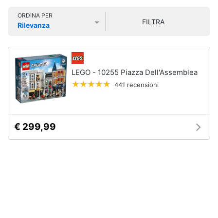
Smart
ORDINA PER
home
FILTRA
Rilevanza
Prezzo più basso
Prezzo più alto
Valutazioni
Videogiochi
Audio
LEGO - 10255 Piazza Dell'Assemblea
e
441 recensioni
musica
Clima
€ 299,99
Arredo
Brico
e
Giardinaggio
Salute