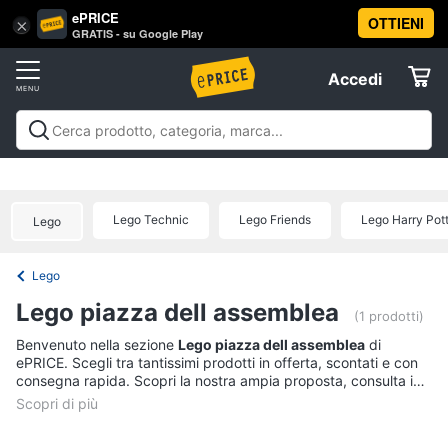
ePRICE
OTTIENI
Vai
×
Accedi
GRATIS - su Google Play
al
Registrati
menu
Accedi
Offerte
Offerte
Elettrodomestici
Lego Technic
Lego Friends
Lego Harry Pot
Lego
Informatica
Lego
Telefonia
Lego piazza dell assemblea
(1 prodotti)
Tv
Benvenuto nella sezione
Lego piazza dell assemblea
di
ePRICE. Scegli tra tantissimi prodotti in offerta, scontati e con
e
consegna rapida. Scopri la nostra ampia proposta, consulta i
Home
prezzi e acquista comodamente online.
Cinema