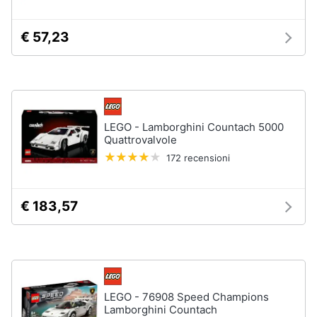
e
igiene
€ 57,23
Beauty
Giocattoli
LEGO - Lamborghini Countach 5000
Quattrovalvole
Prima
infanzia
172 recensioni
Fotografia
€ 183,57
Casalinghi
Abbigliamento
LEGO - 76908 Speed Champions
Sport
Lamborghini Countach