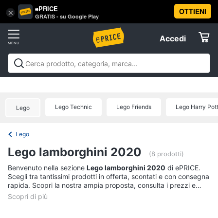
ePRICE
OTTIENI
Vai
×
Accedi
GRATIS - su Google Play
al
Registrati
menu
Accedi
Offerte
Offerte
Elettrodomestici
Lego Technic
Lego Friends
Lego Harry Pot
Lego
Informatica
Lego
Telefonia
Lego lamborghini 2020
(8 prodotti)
Tv
Benvenuto nella sezione
Lego lamborghini 2020
di ePRICE.
Scegli tra tantissimi prodotti in offerta, scontati e con consegna
e
rapida. Scopri la nostra ampia proposta, consulta i prezzi e
Home
acquista comodamente online.
Cinema