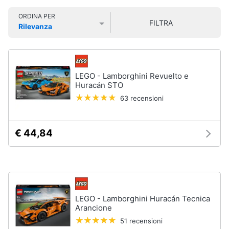
Smart
ORDINA PER
home
FILTRA
Rilevanza
Prezzo più basso
Prezzo più alto
Valutazioni
Videogiochi
Audio
LEGO - Lamborghini Revuelto e
e
Huracán STO
musica
63 recensioni
Clima
€ 44,84
Arredo
Brico
e
LEGO - Lamborghini Huracán Tecnica
Giardinaggio
Arancione
51 recensioni
Salute