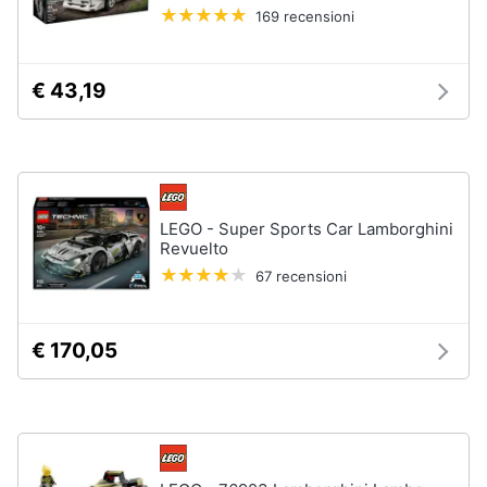
169 recensioni
Animali
€ 43,19
Motori
Libri,
cd
e
LEGO - Super Sports Car Lamborghini
dvd
Revuelto
67 recensioni
Festività
e
ricorrenze
€ 170,05
Promozioni
Servizi