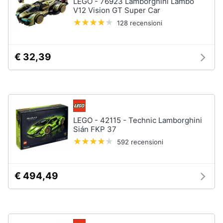
LEGO - 76923 Lamborghini Lambo
Assistenza
V12 Vision GT Super Car
clienti
128 recensioni
Esci
€ 32,39
LEGO - 42115 - Technic Lamborghini
Sián FKP 37
592 recensioni
€ 494,49