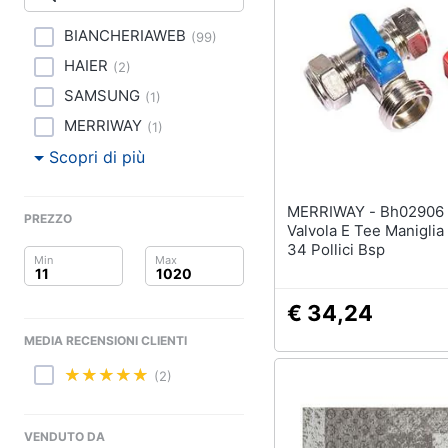
Clima
Lavastoviglie da Inca
BIANCHERIAWEB
(
99
)
Arredo
Frigorifero da incasso
HAIER
(
2
)
Piano Cottura
Brico e Giardinaggio
SAMSUNG
(
1
)
Forno da incasso
MERRIWAY
(
1
)
Salute e igiene
Vedi tutti
Scopri di più
Beauty
MERRIWAY - Bh02906 Lavatrice
Elettrodomestici
PREZZO
Giocattoli
professionali e indust
Valvola E Tee Manigli
34 Pollici Bsp
Abbattitore
Prima infanzia
Macchine da cucire
professionali
€ 34,24
Fotografia
Friggitrice profession
MEDIA RECENSIONI CLIENTI
Casalinghi
Idropulitrice professi
(2)
Vedi tutti
Abbigliamento
VENDUTO DA