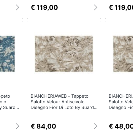
€ 119,00
€ 119,0
BIANCHERIAWEB - Tappeto
BIANCHERIAWEB
olo
Salotto Velour Antiscivolo
Salotto Vel
y Suardi
Disegno Fior Di Loto By Suardi
Disegno Fio
140x200 Tortora
85x150 Tor
€ 84,00
€ 48,0