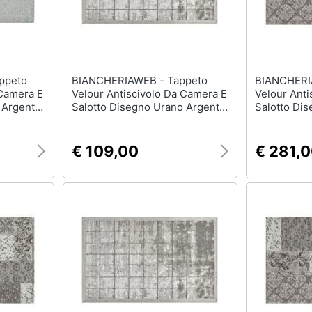
BIANCHERIAWEB - Tappeto
BIANCHERIAWEB
 Camera E
Velour Antiscivolo Da Camera E
Velour Anti
 Argento
Salotto Disegno Urano Argento
Salotto Di
Argento
By Suardi 175x240 Cm Argento
Argento By
Cm Argent
€ 109,00
€ 281,