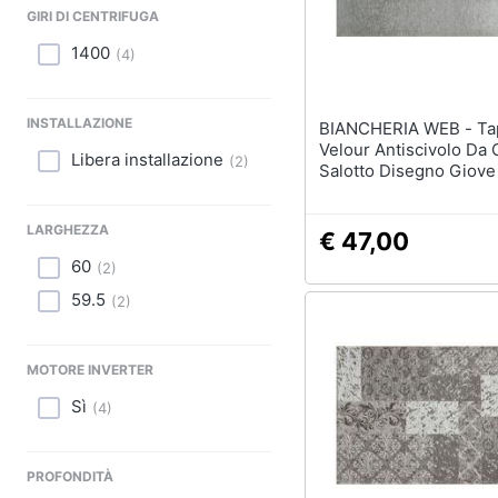
GIRI DI CENTRIFUGA
1400
(
4
)
INSTALLAZIONE
BIANCHERIA WEB - Tappeto
Velour Antiscivolo Da
Libera installazione
(
2
)
Salotto Disegno Giove
By Suardi 85x150 Cm 
LARGHEZZA
€ 47,00
60
(
2
)
59.5
(
2
)
MOTORE INVERTER
Sì
(
4
)
PROFONDITÀ