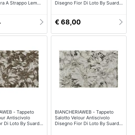
ra A Strappo Lemon
Disegno Fior Di Loto By Suardi
115x175 Nero
4
€ 68,00
 - Tappeto
BIANCHERIAWEB - Tappeto
our Antiscivolo
Salotto Velour Antiscivolo
r Di Loto By Suardi
Disegno Fior Di Loto By Suardi
ango
175x240 Argento