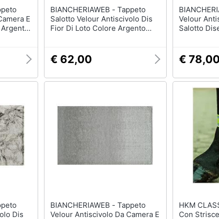
BIANCHERIAWEB - Tappeto
BIANCHERIAWEB
 Camera E
Salotto Velour Antiscivolo Dis
Velour Anti
 Argento
Fior Di Loto Colore Argento
Salotto Di
 Argento
Suardi 115x175 Argento
By Suardi 
€ 62,00
€ 78,0
BIANCHERIAWEB - Tappeto
HKM CLASSIC - Fasc
olo Dis
Velour Antiscivolo Da Camera E
Con Strisce