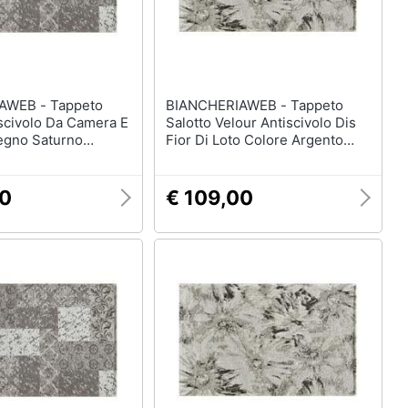
 - Tappeto
BIANCHERIAWEB - Tappeto
scivolo Da Camera E
Salotto Velour Antiscivolo Dis
segno Saturno
Fior Di Loto Colore Argento
 Suardi 280x400
Suardi 175x240 Argento
o
00
€ 109,00