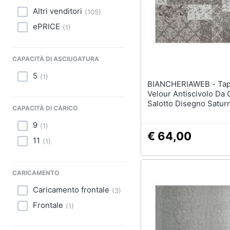
Sport
Altri venditori
(
105
)
Animali
ePRICE
(
1
)
Motori
CAPACITÀ DI ASCIUGATURA
Libri, cd e dvd
5
(
1
)
BIANCHERIAWEB - Tappeto
Festività e ricorrenze
Velour Antiscivolo Da
Salotto Disegno Satur
CAPACITÀ DI CARICO
Argento By Suardi 65
Promozioni
Argento
9
(
1
)
€ 64,00
11
(
1
)
CARICAMENTO
Caricamento frontale
(
3
)
Frontale
(
1
)