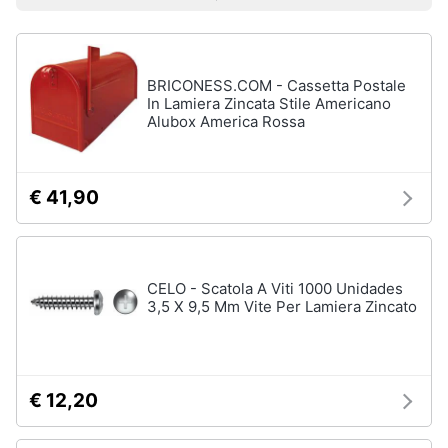
Prezzo più basso
Prezzo più alto
Valutazioni
Smart
home
BRICONESS.COM - Cassetta Postale
Videogiochi
In Lamiera Zincata Stile Americano
Alubox America Rossa
Audio
e
musica
€ 41,90
Clima
CELO - Scatola A Viti 1000 Unidades
Arredo
3,5 X 9,5 Mm Vite Per Lamiera Zincato
Brico
e
Giardinaggio
€ 12,20
Salute