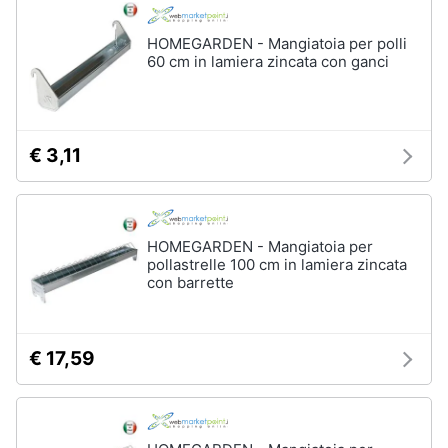
e
igiene
HOMEGARDEN - Mangiatoia per polli
60 cm in lamiera zincata con ganci
Beauty
Giocattoli
€ 3,11
Prima
infanzia
HOMEGARDEN - Mangiatoia per
pollastrelle 100 cm in lamiera zincata
Fotografia
con barrette
Casalinghi
€ 17,59
Abbigliamento
Sport