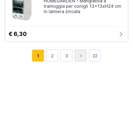
HOMEGARDEN - Mangiatoia a
tramoggia per conigli 13x13xH24 cm
in lamiera zincata
€ 6,30
1
2
3
22