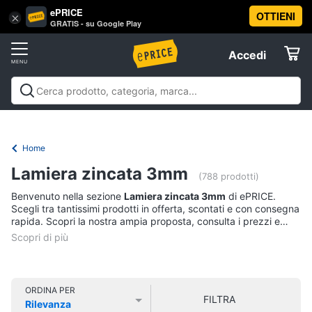
ePRICE
OTTIENI
Vai
×
Accedi
GRATIS - su Google Play
al
Registrati
menu
Accedi
Offerte
Offerte
Elettrodomestici
Home
Informatica
Lamiera zincata 3mm
(788 prodotti)
Benvenuto nella sezione
Lamiera zincata 3mm
di ePRICE.
Telefonia
Scegli tra tantissimi prodotti in offerta, scontati e con consegna
rapida. Scopri la nostra ampia proposta, consulta i prezzi e
acquista comodamente online.
Tv
e
Home
Cinema
ORDINA PER
FILTRA
Rilevanza