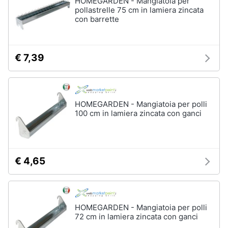
HOMEGARDEN - Mangiatoia per
pollastrelle 75 cm in lamiera zincata
con barrette
Animali
Motori
€ 7,39
Libri,
cd
e
HOMEGARDEN - Mangiatoia per polli
dvd
100 cm in lamiera zincata con ganci
Festività
e
ricorrenze
€ 4,65
Promozioni
HOMEGARDEN - Mangiatoia per polli
Servizi
72 cm in lamiera zincata con ganci