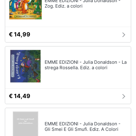
EMME EDIZIONI - Julia Donaldson -
Vedi
Zog. Ediz. a colori
tutti
Animali
Motori
Personaggi
€ 14,99
cristiano
Libri,
ronaldo
cd
Me
e
contro
EMME EDIZIONI - Julia Donaldson - La
dvd
Te
strega Rossella. Ediz. a colori
Sean
connery
Festività
e
Barbara
ricorrenze
D'Urso
€ 14,49
Vedi
Promozioni
tutti
EMME EDIZIONI - Julia Donaldson -
Servizi
Gli Smei E Gli Smufi. Ediz. A Colori