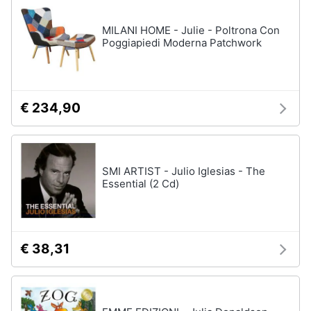
disney
e
film
igiene
MILANI HOME - Julie - Poltrona Con
DVD
Poggiapiedi Moderna Patchwork
Film
Beauty
Vedi
tutti
Giocattoli
€ 234,90
Prima
Cd
infanzia
musicali
SMI ARTIST - Julio Iglesias - The
Colonne
Essential (2 Cd)
Fotografia
Sonore
CD
Musicali
Casalinghi
Musica
€ 38,31
Leggera
Abbigliamento
Musica
Jazz
Sport