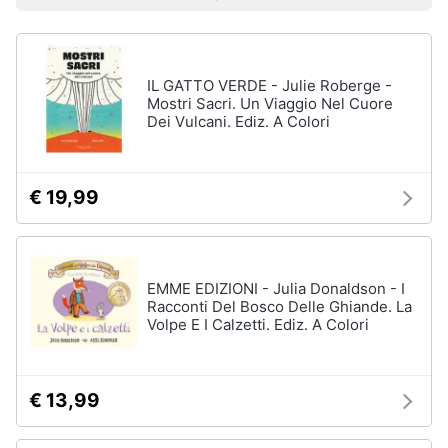
Prezzo più basso
Prezzo più alto
Valutazioni
Libri
Smart
di
home
Arte,
Design
e
IL GATTO VERDE - Julie Roberge -
Videogiochi
Architettura
Mostri Sacri. Un Viaggio Nel Cuore
Dei Vulcani. Ediz. A Colori
Vedi
Audio
tutti
e
musica
€ 19,99
Dvd
Clima
e
Blu-
ray
EMME EDIZIONI - Julia Donaldson - I
Arredo
Racconti Del Bosco Delle Ghiande. La
Blu-
Volpe E I Calzetti. Ediz. A Colori
Ray
Brico
Blu-
e
Ray
Giardinaggio
Musica
€ 13,99
Classica
Salute
Walt