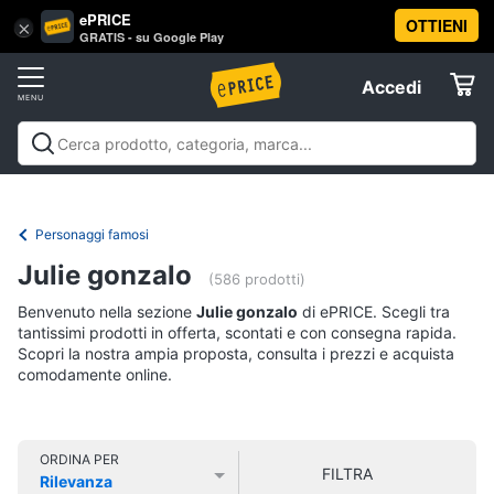
ePRICE
OTTIENI
Vai
×
Accedi
GRATIS - su Google Play
al
Registrati
menu
Accedi
Libri,
Offerte
cd
e
Libri, cd e dvd
Libri
Dvd e Blu-ray
Cd
dvd
Elettrodomestici
musicali
Personaggi
Offerte
Personaggi famosi
Libri
Informatica
Julie gonzalo
Religione
(586 prodotti)
e
Benvenuto nella sezione
Julie gonzalo
di ePRICE. Scegli tra
Spiritualità
Telefonia
tantissimi prodotti in offerta, scontati e con consegna rapida.
Attualità,
Scopri la nostra ampia proposta, consulta i prezzi e acquista
politica
comodamente online.
Tv
e
e
diritto
Home
Libri
Cinema
di
ORDINA PER
FILTRA
Cucina
Rilevanza