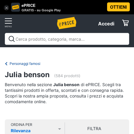
ePRICE
OTTIENI
Vai
×
Accedi
GRATIS - su Google Play
al
Registrati
menu
Accedi
Libri,
Offerte
cd
e
Libri, cd e dvd
Libri
Dvd e Blu-ray
Cd
dvd
Elettrodomestici
musicali
Personaggi
Offerte
Personaggi famosi
Libri
Informatica
Julia benson
Religione
(584 prodotti)
e
Benvenuto nella sezione
Julia benson
di ePRICE. Scegli tra
Spiritualità
Telefonia
tantissimi prodotti in offerta, scontati e con consegna rapida.
Attualità,
Scopri la nostra ampia proposta, consulta i prezzi e acquista
politica
comodamente online.
Tv
e
e
diritto
Home
Libri
Cinema
di
ORDINA PER
FILTRA
Cucina
Rilevanza