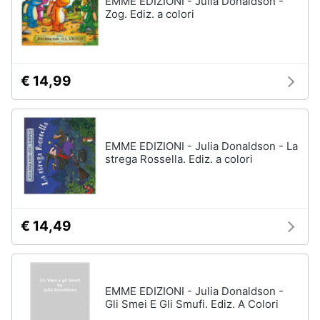
EMME EDIZIONI - Julia Donaldson -
Vedi
Zog. Ediz. a colori
tutti
Animali
Motori
Personaggi
€ 14,99
cristiano
Libri,
ronaldo
cd
Me
e
contro
EMME EDIZIONI - Julia Donaldson - La
dvd
Te
strega Rossella. Ediz. a colori
Sean
connery
Festività
e
Barbara
ricorrenze
D'Urso
€ 14,49
Vedi
Promozioni
tutti
EMME EDIZIONI - Julia Donaldson -
Servizi
Gli Smei E Gli Smufi. Ediz. A Colori