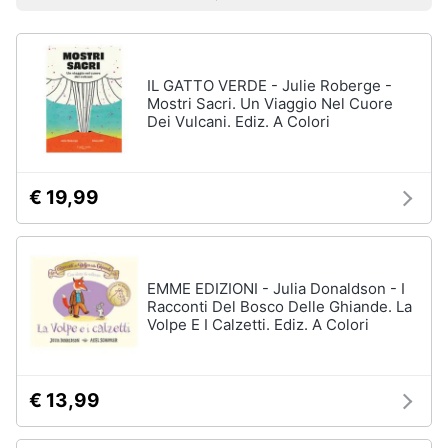
Prezzo più basso
Prezzo più alto
Valutazioni
Libri
Smart
di
home
Arte,
Design
e
IL GATTO VERDE - Julie Roberge -
Videogiochi
Architettura
Mostri Sacri. Un Viaggio Nel Cuore
Dei Vulcani. Ediz. A Colori
Vedi
Audio
tutti
e
musica
€ 19,99
Dvd
Clima
e
Blu-
ray
EMME EDIZIONI - Julia Donaldson - I
Arredo
Racconti Del Bosco Delle Ghiande. La
Blu-
Volpe E I Calzetti. Ediz. A Colori
Ray
Brico
Blu-
e
Ray
Giardinaggio
Musica
€ 13,99
Classica
Salute
Walt