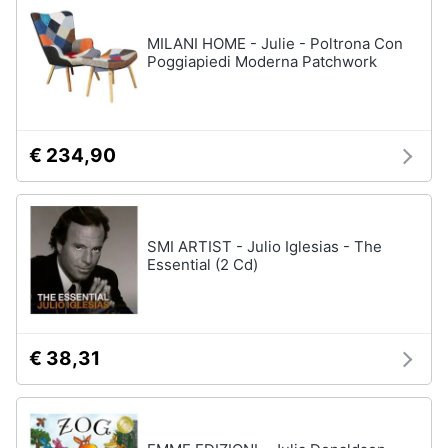
disney
e
film
igiene
MILANI HOME - Julie - Poltrona Con
DVD
Poggiapiedi Moderna Patchwork
Film
Beauty
Vedi
tutti
Giocattoli
€ 234,90
Prima
Cd
infanzia
musicali
SMI ARTIST - Julio Iglesias - The
Colonne
Essential (2 Cd)
Fotografia
Sonore
CD
Musicali
Casalinghi
Musica
€ 38,31
Leggera
Abbigliamento
Musica
Jazz
Sport