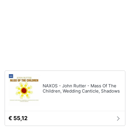
disney
e
film
igiene
DVD
Film
Beauty
Vedi
tutti
Giocattoli
Prima
Cd
infanzia
musicali
Colonne
Fotografia
Sonore
NAXOS - John Rutter - Mass Of The
CD
Children, Wedding Canticle, Shadows
Musicali
Casalinghi
Musica
Leggera
Abbigliamento
Musica
€ 55,12
Jazz
Sport