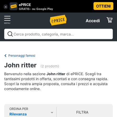
ePRICE
OTTIENI
Vai
×
Accedi
GRATIS - su Google Play
al
Registrati
menu
Accedi
Libri,
Offerte
cd
e
Libri, cd e dvd
Libri
Dvd e Blu-ray
Cd
dvd
Elettrodomestici
musicali
Personaggi
Offerte
Personaggi famosi
Libri
Informatica
John ritter
Religione
(2 prodotti)
e
Benvenuto nella sezione
John ritter
di ePRICE. Scegli tra
Spiritualità
Telefonia
tantissimi prodotti in offerta, scontati e con consegna rapida.
Attualità,
Scopri la nostra ampia proposta, consulta i prezzi e acquista
politica
comodamente online.
Tv
e
e
diritto
Home
Libri
Cinema
di
ORDINA PER
FILTRA
Cucina
Rilevanza