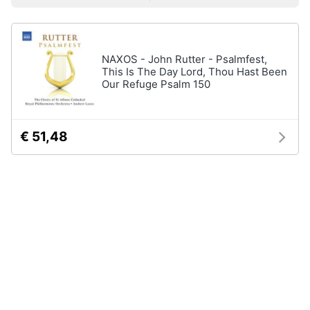
Prezzo più basso
Prezzo più alto
Valutazioni
Libri
Smart
di
home
Arte,
Design
e
NAXOS - John Rutter - Psalmfest,
Videogiochi
Architettura
This Is The Day Lord, Thou Hast Been
Our Refuge Psalm 150
Vedi
Audio
tutti
e
musica
€ 51,48
Dvd
Clima
e
Blu-
ray
Arredo
Blu-
Ray
Brico
Blu-
e
Ray
Giardinaggio
Musica
Classica
Salute
Walt