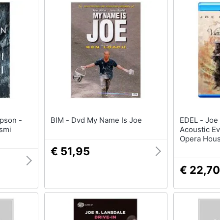
BIM - Dvd My Name Is Joe
EDEL - Joe Bonamassa - An
smi
Acoustic E
Opera Hou
€ 51,95
€ 22,70