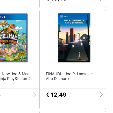
c -
EINAUDI - Joe R. Lansdale -
nja PlayStation 4
Atto D'amore
8
€ 12,49