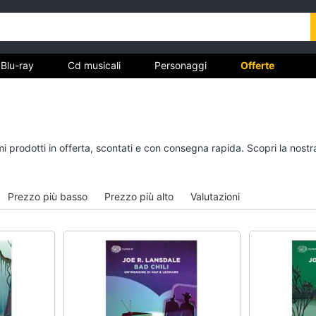
Blu-ray
Cd musicali
Personaggi
Offerte
vd
Dvd e Blu-ray
Cd musicali
imi prodotti in offerta, scontati e con consegna rapida. Scopri la no
à
Blu-Ray
Colonne Sonore
itto
Blu-Ray Musica Classica
CD Musicali
Prezzo più basso
Prezzo più alto
Valutazioni
Walt disney film
Musica Leggera
DVD Film
Musica Jazz
Vedi tutti
Vedi tutti