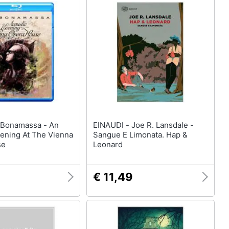
EINAUDI - Joe R. Lansdale -
vening At The Vienna
Sangue E Limonata. Hap &
se
Leonard
€ 11,49