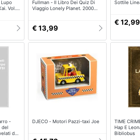
. Lupo
Fullman - Il Libro Dei Quiz Di
Sottile Lin
ai. Vol.
Viaggio Lonely Planet. 2000
Domande E Risposte Per
Mettere Alla Prova La Tua
€ 12,99
Conoscenza Del Mondo. Vol. 2
€ 13,99
DJECO - Motori Pazzi-taxi Joe
TIME CRIME - Joe R. Lans
i del
Hap E Leona
elati da
Bibliobus