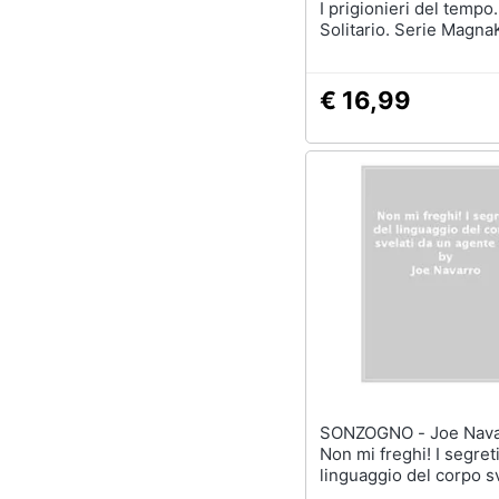
I prigionieri del tempo
Solitario. Serie MagnaK
11
€ 16,99
SONZOGNO - Joe Navarro -
Non mi freghi! I segret
linguaggio del corpo sv
un agente FBI