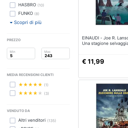
Clima
HASBRO
(
10
)
Arredo
FUNKO
(
8
)
Scopri di più
Brico e Giardinaggio
EINAUDI - Joe R. Lansdale -
Salute e igiene
PREZZO
Una stagione selvaggi
Beauty
€ 11,99
Giocattoli
MEDIA RECENSIONI CLIENTI
Prima infanzia
(1)
Fotografia
(3)
Casalinghi
VENDUTO DA
Abbigliamento
Altri venditori
(
135
)