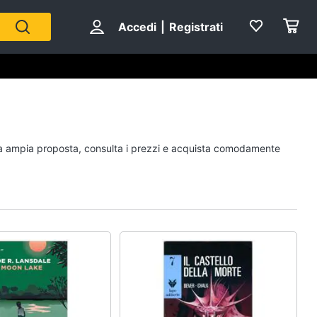
Accedi
|
Registrati
Personaggi
stra ampia proposta, consulta i prezzi e acquista comodamente
cristiano ronaldo
Me contro Te
Sean connery
Barbara D'Urso
Vedi tutti