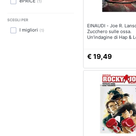
ePRICE
Sport
(
1
)
Animali
SCEGLI PER
EINAUDI - Joe R. Lansdale -
Motori
I migliori
(
1
)
Zucchero sulle ossa.
Un'indagine di Hap & 
Libri, cd e dvd
Festività e ricorrenze
€ 19,49
Promozioni