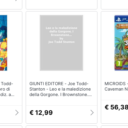
GIUNTI EDITORE - Joe Todd-
MICROIDS - New Joe & Ma
oro di
Stanton - Leo e la maledizione
Caveman Ni
diz. a
della Gorgone. I Brownstone.
Ediz. a colori
€ 56,3
€ 12,99