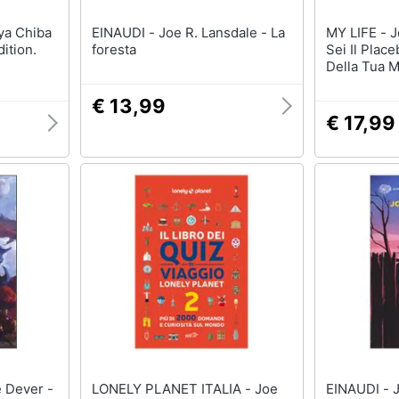
EINAUDI - Joe R. Lansdale - La
MY LIFE - Joe Dispenza - Tu
ition.
foresta
Sei Il Place
Della Tua M
€ 13,99
€ 17,99
LONELY PLANET ITALIA - Joe
EINAUDI - Joe R. Lansdale - La