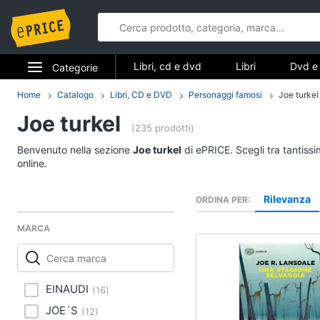
Libri, cd e dvd
Libri
Dvd e 
Categorie
Elettrodomestici
Home
Catalogo
Libri, CD e DVD
Personaggi famosi
Joe turkel
Libri, cd e d
Joe turkel
Informatica
(235 prodotti)
Libri
Benvenuto nella sezione
Joe turkel
di ePRICE. Scegli tra tantiss
Telefonia
Religione e Spiritualit
online.
Attualità, politica e dir
Tv e Home Cinema
Rilevanza
ORDINA PER
Libri di Cucina
Smart home
Libri di Arte, Design e
MARCA
Architettura
Videogiochi
Vedi tutti
Audio e musica
EINAUDI
(
16
)
JOE´S
(
12
)