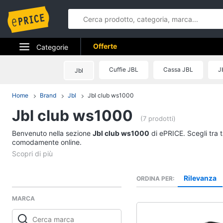
Offerte
Categorie
Elettrodomestici
Cuffie JBL
Cassa JBL
J
Jbl
Informatica
Home
Brand
Jbl
Jbl club ws1000
Jbl club ws1000
Telefonia
(7 prodotti)
Benvenuto nella sezione
Tv e Home Cinema
Jbl club ws1000
di ePRICE. Scegli tra t
comodamente online.
Smart home
Videogiochi
Rilevanza
ORDINA PER
MARCA
Audio e musica