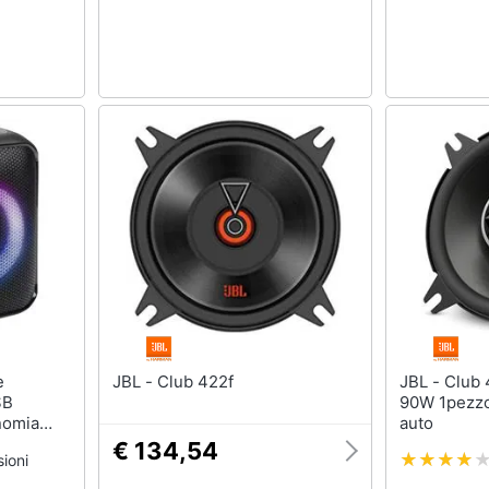
JBL - Club 422f
JBL - Club 4020 Rotondo 2-vie
SB
90W 1pezzo 
nomia
auto
ntegrate
€ 134,54
ioni