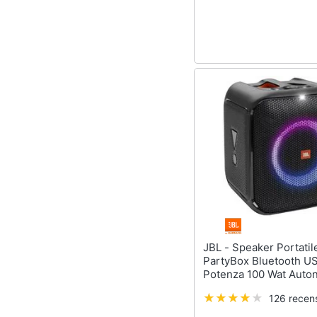
Sport
Animali
Motori
Libri, cd e dvd
Festività e ricorrenze
Promozioni
JBL - Speaker Portatile
PartyBox Bluetooth U
Potenza 100 Wat Auto
Fino a 6 Ore Luci Led I
126 recens
Colore Nero