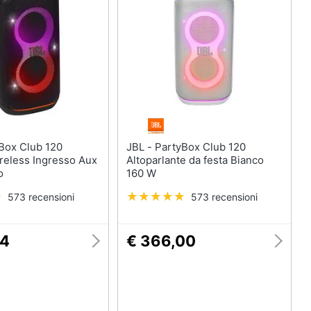
JBL - PartyBox Club 120
reless Ingresso Aux
Altoparlante da festa Bianco
o
160 W
573 recensioni
573 recensioni
84
€ 366,00