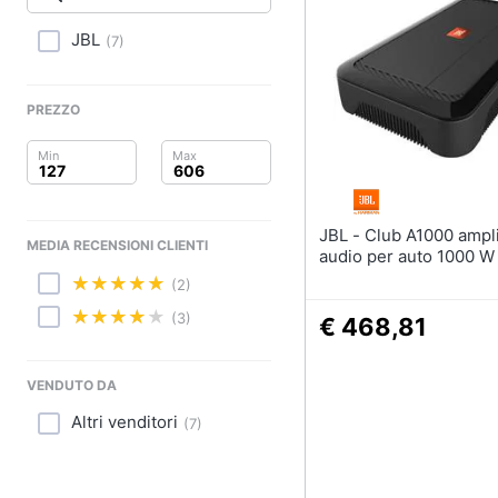
Clima
JBL
(
7
)
Arredo
Brico e Giardinaggio
PREZZO
Salute e igiene
Beauty
JBL - Club A1000 amplificatore
MEDIA RECENSIONI CLIENTI
Giocattoli
audio per auto 1000 W
(2)
Prima infanzia
(3)
€ 468,81
Fotografia
VENDUTO DA
Casalinghi
Altri venditori
(
7
)
Abbigliamento