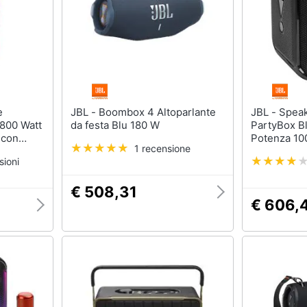
JBL - Boombox 4 Altoparlante
JBL - Speaker Portatile
800 Watt
da festa Blu 180 W
PartyBox B
 con
Potenza 10
1 recensione
er
Fino a 6 Or
sioni
Colore Ner
€ 508,31
€ 606,