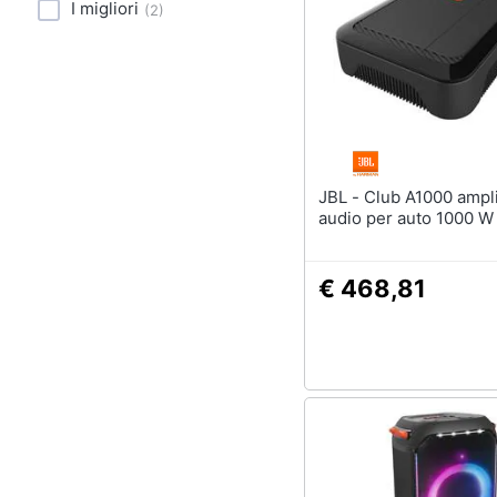
Sport
I migliori
(
2
)
Animali
Motori
Libri, cd e dvd
JBL - Club A1000 amplificatore
Festività e ricorrenze
audio per auto 1000 W
Promozioni
€ 468,81