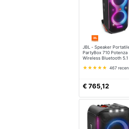
JBL - Speaker Portatile
PartyBox 710 Potenza 
Wireless Bluetooth 5.1
Giochi di Luce Ruote p
467 recen
Trasporto Colore Nero
€ 765,12