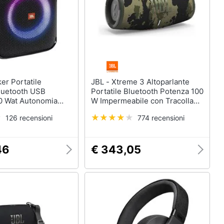
JBL - Xtreme 3 Altoparlante
luetooth USB
Portatile Bluetooth Potenza 100
0 Wat Autonomia
W Impermeabile con Tracolla
e Luci Led Integrate
Colore Mimetico
126 recensioni
774 recensioni
o
46
€ 343,05