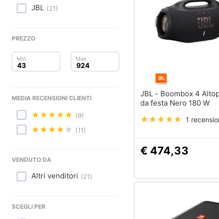
Clima
JBL
(
21
)
Arredo
PREZZO
Brico e Giardinaggio
Salute e igiene
Beauty
JBL - Boombox 4 Altoparlante
MEDIA RECENSIONI CLIENTI
da festa Nero 180 W
Giocattoli
(9)
1 recensi
(11)
Prima infanzia
€ 474,33
Fotografia
VENDUTO DA
Altri venditori
Casalinghi
(
21
)
Abbigliamento
SCEGLI PER