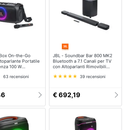
JBL - Soundbar Bar 800 MK2
ltoparlante Portatile
Bluetooth a 7.1 Canali per TV
enza 100 W
con Altoparlanti Rimovibili
WS con Effetti Luce
Subwoofer 10” Audio Surround
63 recensioni
39 recensioni
 Wireless - Nero
Dolby Atmos HDMI eARC Wi-Fi
Video 4K PureVoice 2.0
MultiBeam 3.0
46
€ 692,19