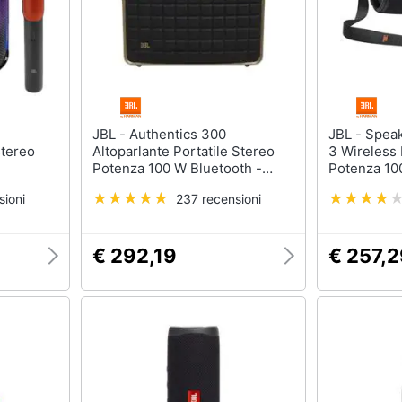
JBL - Authentics 300
JBL - Speaker Portatile Xtreme
stereo
Altoparlante Portatile Stereo
3 Wireless 
Potenza 100 W Bluetooth -
Potenza 10
Nero
IP67 Color
sioni
237 recensioni
€ 292,19
€ 257,