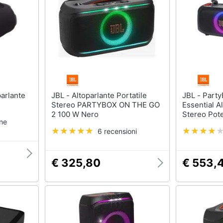
JBL - Altoparlante Portatile
JBL - PartyBox On-the-Go
Stereo PARTYBOX ON THE GO
Essential A
2 100 W Nero
Stereo Pot
one
Bluetooth T
6 recensioni
e Microfono
€ 325,80
€ 553,