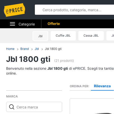
Offerte
Categorie
Elettrodomestici
Cuffie JBL
Cassa JBL
J
Jbl
Informatica
Home
Brand
Jbl
Jbl 1800 gti
Jbl 1800 gti
Telefonia
(21 prodotti)
Tv e Home Cinema
Benvenuto nella sezione
Jbl 1800 gti
di ePRICE. Scegli tra tanti
online.
Smart home
Rilevanza
ORDINA PER
Videogiochi
MARCA
Audio e musica