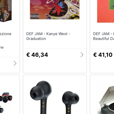
DEF JAM - Kanye West -
DEF JAM - Kanye West - My
Graduation
Beautiful D
one
€ 46,34
€ 41,10