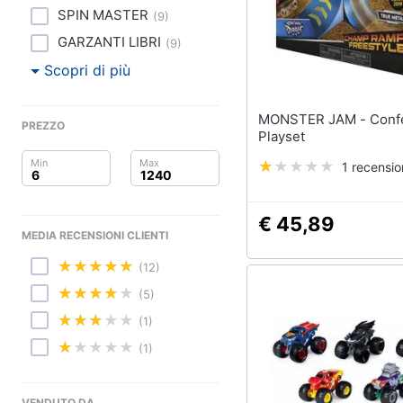
Clima
SPIN MASTER
(
9
)
Arredo
GARZANTI LIBRI
(
9
)
Scopri di più
Brico e Giardinaggio
MONSTER JAM - Confezione
Salute e igiene
PREZZO
Playset
Beauty
1 recensi
Giocattoli
€ 45,89
MEDIA RECENSIONI CLIENTI
Prima infanzia
(12)
Fotografia
(5)
(1)
Casalinghi
(1)
Abbigliamento
VENDUTO DA