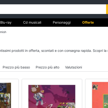
Blu-ray
Cd musicali
Personaggi
Offerte
amish
vd
Dvd e Blu-ray
Cd musicali
ntissimi prodotti in offerta, scontati e con consegna rapida. Scopri l
à
Blu-Ray
Colonne Sonore
itto
Blu-Ray Musica Classica
CD Musicali
Prezzo più basso
Prezzo più alto
Valutazioni
Walt disney film
Musica Leggera
DVD Film
Musica Jazz
Vedi tutti
Vedi tutti