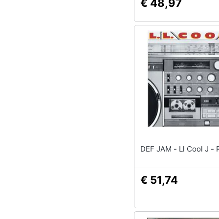
€ 48,97
DEF JAM - Ll Cool J
€ 51,74