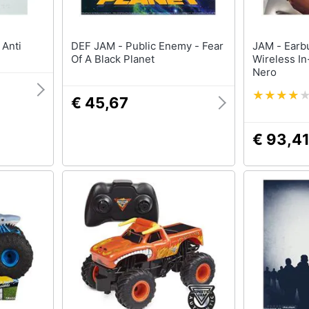
na Anti
DEF JAM - Public Enemy - Fear
JAM - Earbuds Tws Anc
Of A Black Planet
Wireless In
Nero
€ 45,67
€ 93,4