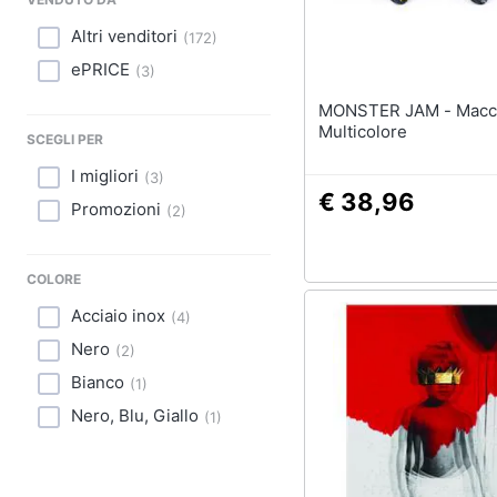
Sport
Altri venditori
(
172
)
Animali
ePRICE
(
3
)
Motori
MONSTER JAM - Macchina
Multicolore
SCEGLI PER
Libri, cd e dvd
I migliori
(
3
)
€ 38,96
Festività e ricorrenze
Promozioni
(
2
)
Promozioni
COLORE
Acciaio inox
(
4
)
Nero
(
2
)
Bianco
(
1
)
Nero, Blu, Giallo
(
1
)