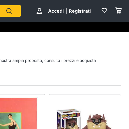
Accedi
|
Registrati
Personaggi
a nostra ampia proposta, consulta i prezzi e acquista
cristiano ronaldo
Me contro Te
Sean connery
Barbara D'Urso
Vedi tutti