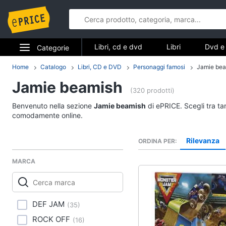
Libri, cd e dvd
Libri
Dvd e 
Categorie
Elettrodomestici
Home
Catalogo
Libri, CD e DVD
Personaggi famosi
Jamie be
Libri, cd e d
Jamie beamish
Informatica
(320 prodotti)
Libri
Benvenuto nella sezione
Jamie beamish
di ePRICE. Scegli tra ta
Telefonia
Religione e Spiritualit
comodamente online.
Attualità, politica e dir
Tv e Home Cinema
Rilevanza
ORDINA PER
Libri di Cucina
Smart home
Libri di Arte, Design e
MARCA
Architettura
Videogiochi
Vedi tutti
Audio e musica
DEF JAM
(
35
)
ROCK OFF
(
16
)