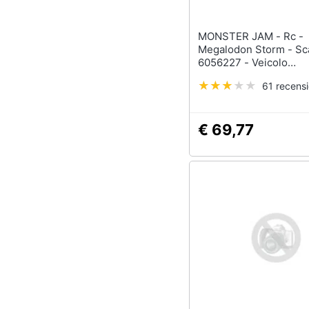
MONSTER JAM - Rc -
Megalodon Storm - Sca
6056227 - Veicolo
Radiocomandato Per A
61 recensi
€ 69,77