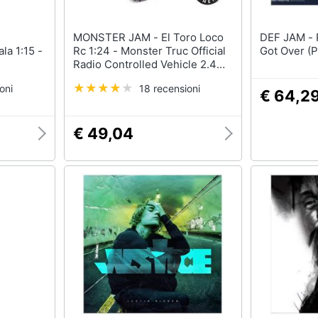
MONSTER JAM - El Toro Loco
DEF JAM - Roots (The) - How I
la 1:15 -
Rc 1:24 - Monster Truc Official
Got Over (P
Radio Controlled Vehicle 2.4
uto
Ghz - 6060517 - Giocattolo Per
oni
18 recensioni
Bambini 4 Anni E +
€ 64,2
€ 49,04