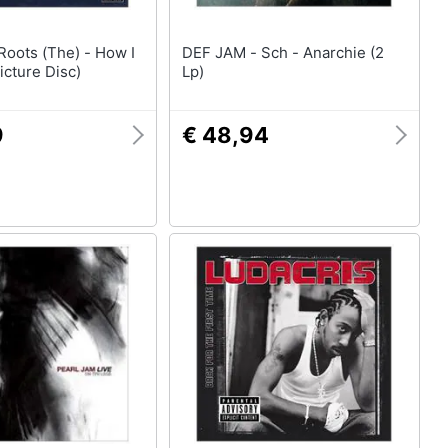
DEF JAM - Sch - Anarchie (2
icture Disc)
Lp)
9
€ 48,94