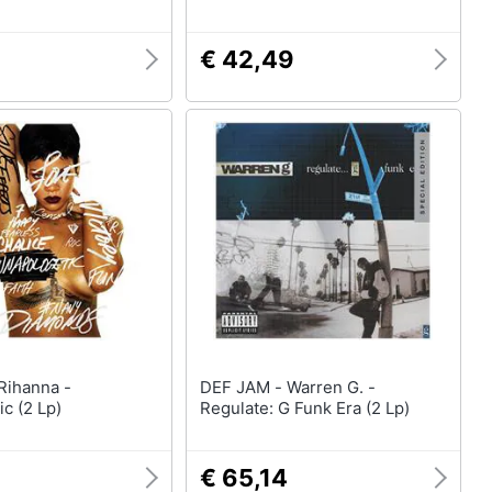
€ 42,49
DEF JAM - Warren G. -
c (2 Lp)
Regulate: G Funk Era (2 Lp)
3
€ 65,14