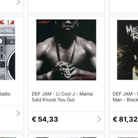
 - Radio
DEF JAM - Ll Cool J - Mama
DEF JAM - Method Man & Red
Said Knock You Out
Man - Black
€ 54,33
€ 81,32