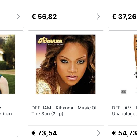
€ 56,82
€ 37,26
DEF JAM - Rihanna - Music Of
DEF JAM - Rihanna -
erican
The Sun (2 Lp)
Unapologeti
€ 73,54
€ 54,7