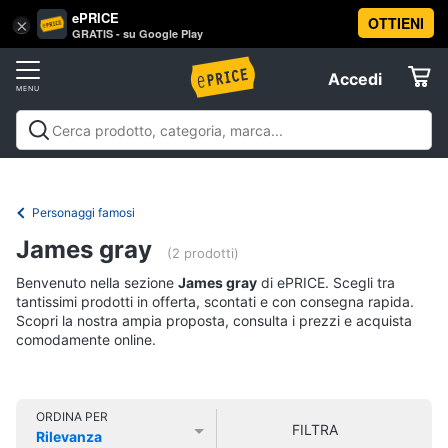
ePRICE
OTTIENI
Vai
×
Accedi
GRATIS - su Google Play
al
Registrati
menu
Accedi
Libri,
Offerte
cd
e
Libri, cd e dvd
Libri
Dvd e Blu-ray
Cd
dvd
Elettrodomestici
musicali
Personaggi
Offerte
Personaggi famosi
Libri
Informatica
James gray
Religione
(2 prodotti)
e
Benvenuto nella sezione
James gray
di ePRICE. Scegli tra
Spiritualità
Telefonia
tantissimi prodotti in offerta, scontati e con consegna rapida.
Attualità,
Scopri la nostra ampia proposta, consulta i prezzi e acquista
politica
comodamente online.
Tv
e
e
diritto
Home
Libri
Cinema
di
ORDINA PER
FILTRA
Cucina
Rilevanza