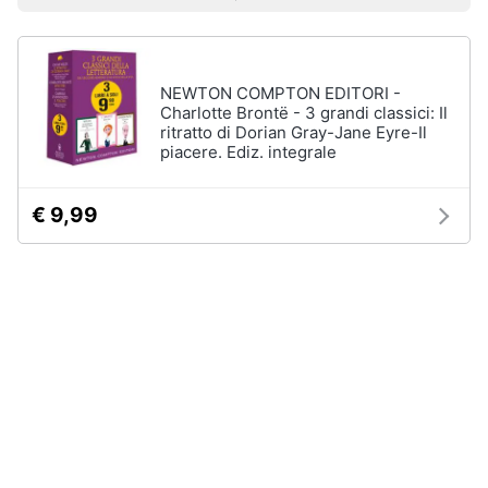
Prezzo più basso
Prezzo più alto
Valutazioni
Libri
Smart
di
home
Arte,
Design
e
NEWTON COMPTON EDITORI -
Videogiochi
Architettura
Charlotte Brontë - 3 grandi classici: Il
ritratto di Dorian Gray-Jane Eyre-Il
Vedi
piacere. Ediz. integrale
Audio
tutti
e
musica
€ 9,99
Dvd
Clima
e
Blu-
ray
Arredo
Blu-
Ray
Brico
Blu-
e
Ray
Giardinaggio
Musica
Classica
Salute
Walt