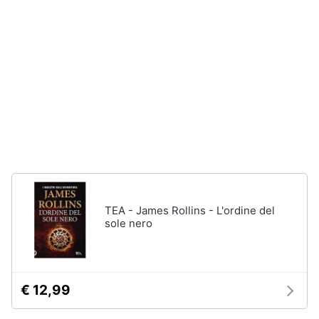
disney
e
film
igiene
DVD
Film
Beauty
Vedi
tutti
Giocattoli
Prima
Cd
infanzia
musicali
Colonne
Fotografia
Sonore
TEA - James Rollins - L'ordine del
CD
sole nero
Musicali
Casalinghi
Musica
Leggera
Abbigliamento
Musica
€ 12,99
Jazz
Sport