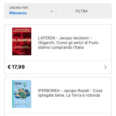
Libri
Smart
di
ORDINA PER
home
FILTRA
Arte,
Rilevanza
Design
Prezzo più basso
Prezzo più alto
Valutazioni
e
Videogiochi
Architettura
Vedi
Audio
LATERZA - Jacopo Iacoboni -
tutti
e
Oligarchi. Come gli amici di Putin
stanno comprando l’Italia
musica
Dvd
Clima
e
€ 17,99
Blu-
ray
Arredo
Blu-
Ray
Brico
IPERBOREA - Jacopo Rosati - Cose
Blu-
e
spiegate bene. La Terra è rotonda
Ray
Giardinaggio
Musica
Classica
Salute
Walt