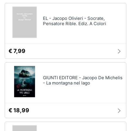
Vedi
tutti
Animali
EL - Jacopo Olivieri - Socrate,
Pensatore Rible. Ediz. A Colori
Motori
Personaggi
cristiano
Libri,
ronaldo
cd
€ 7,99
Me
e
contro
dvd
Te
Sean
connery
GIUNTI EDITORE - Jacopo De Michelis
Festività
- La montagna nel lago
e
Barbara
ricorrenze
D'Urso
Vedi
Promozioni
tutti
€ 18,99
Servizi