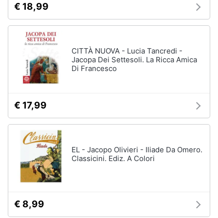
€ 18,99
disney
e
film
igiene
DVD
Film
Beauty
CITTÀ NUOVA - Lucia Tancredi -
Vedi
Jacopa Dei Settesoli. La Ricca Amica
tutti
Di Francesco
Giocattoli
Prima
€ 17,99
Cd
infanzia
musicali
Colonne
Fotografia
Sonore
CD
EL - Jacopo Olivieri - Iliade Da Omero.
Musicali
Classicini. Ediz. A Colori
Casalinghi
Musica
Leggera
Abbigliamento
Musica
Jazz
€ 8,99
Sport