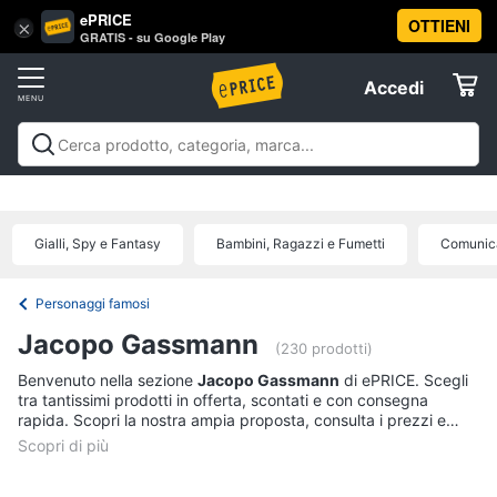
ePRICE
OTTIENI
Vai
×
Accedi
GRATIS - su Google Play
al
Registrati
menu
Accedi
Libri,
Offerte
cd
e
Libri, cd e dvd
Libri
Dvd e Blu-ray
Cd
dvd
Elettrodomestici
musicali
Personaggi
Offerte
Gialli, Spy e Fantasy
Bambini, Ragazzi e Fumetti
Comunica
Libri
Informatica
Religione
e
Personaggi famosi
Spiritualità
Telefonia
Jacopo Gassmann
(230 prodotti)
Attualità,
politica
Benvenuto nella sezione
Jacopo Gassmann
di ePRICE. Scegli
Tv
e
tra tantissimi prodotti in offerta, scontati e con consegna
e
diritto
rapida. Scopri la nostra ampia proposta, consulta i prezzi e
Home
Libri
acquista comodamente online.
Cinema
di
Cucina