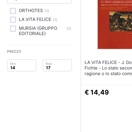
Clima
ORTHOTES
(
1
)
Arredo
LA VITA FELICE
(
1
)
Brico e Giardinaggio
MURSIA (GRUPPO
(
1
)
EDITORIALE)
Salute e igiene
PREZZO
Beauty
LA VITA FELICE - J. Gottlieb
Giocattoli
Fichte - Lo stato seco
ragione o lo stato com
chiuso. Saggio di scie
Prima infanzia
diritto e d'una politica 
€ 14,49
Fotografia
Casalinghi
Abbigliamento