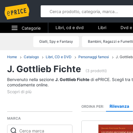
Libri, cd e dvd
Libri
Dvd e 
Categorie
Elettrodomestici
Gialli, Spy e Fantasy
Bambini, Ragazzi e Fumetti
Libri, cd e d
Informatica
Home
Catalogo
Libri, CD e DVD
Personaggi famosi
J. Gottlie
Libri
J. Gottlieb Fichte
Telefonia
Religione e Spiritualit
(3 prodotti)
Attualità, politica e dir
Benvenuto nella sezione
Tv e Home Cinema
J. Gottlieb Fichte
di ePRICE. Scegli tra 
Libri di Cucina
comodamente online.
Smart home
Libri di Arte, Design e
Architettura
Videogiochi
Rilevanza
ORDINA PER
Vedi tutti
MARCA
Audio e musica