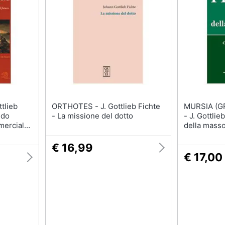
ORTHOTES - J. Gottlieb Fichte
MURSIA (G
ndo
- La missione del dotto
- J. Gottlieb Fichte - Filosofia
merciale
della mass
nza del
del futuro
€ 16,99
€ 17,00