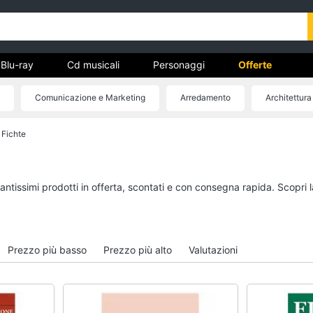
Blu-ray
Cd musicali
Personaggi
Offerte
Comunicazione e Marketing
Arredamento
Architettura
vd
b Fichte
Dvd e Blu-ray
Cd musicali
à
Blu-Ray
Colonne Sonore
itto
Blu-Ray Musica Classica
CD Musicali
tantissimi prodotti in offerta, scontati e con consegna rapida. Scopri 
Walt disney film
Musica Leggera
DVD Film
Musica Jazz
Vedi tutti
Vedi tutti
Prezzo più basso
Prezzo più alto
Valutazioni