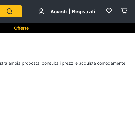
Accedi
|
Registrati
Offerte
e
A tavola
 nostra ampia proposta, consulta i prezzi e acquista comodamente
Posate
Coltelli
Piatti
Bicchieri
Vedi tutti