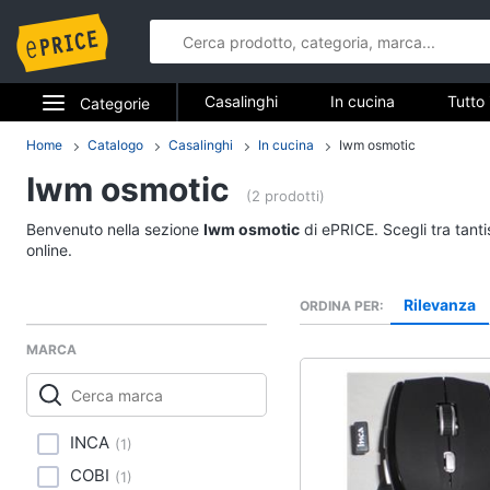
Casalinghi
In cucina
Tutto 
Categorie
Elettrodomestici
Home
Catalogo
Casalinghi
In cucina
Iwm osmotic
Casalinghi
Iwm osmotic
Informatica
(2 prodotti)
In cucina
Benvenuto nella sezione
Iwm osmotic
di ePRICE. Scegli tra tant
Telefonia
Friggitrice ad aria
online.
Bilancia da cucina
Tv e Home Cinema
Rilevanza
ORDINA PER
Pentola a pressione
Smart home
Montalatte elettrico
MARCA
Vedi tutti
Videogiochi
Audio e musica
INCA
(
1
)
In bagno
COBI
(
1
)