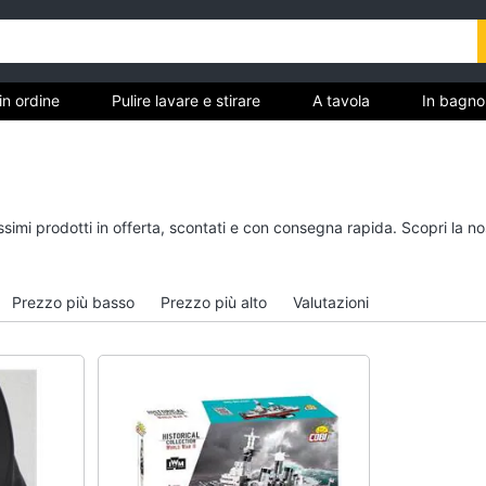
in ordine
Pulire lavare e stirare
A tavola
In bagno
Tutto in ordine
Pulire lavare e stirar
issimi prodotti in offerta, scontati e con consegna rapida. Scopri la
Cestino
Scopa
Portabiancheria
Vaporella
Prezzo più basso
Prezzo più alto
Valutazioni
Scolapiatti
Ferri da stiro
Pattumiera differenziata
Stendibiancheria
Vedi tutti
Vedi tutti