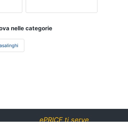
ova nelle categorie
asalinghi
ePRICE ti serve