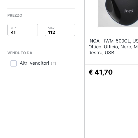
Clima
Portabiancheria
Porta asciugamani
Arredo
PREZZO
Asciugamani
Asciugamani elettrici
Brico e Giardinaggio
Vedi tutti
INCA - IWM-500GL, USB,
Salute e igiene
Ottico, Ufficio, Nero, 
destra, USB
VENDUTO DA
Beauty
Altri venditori
(
2
)
Giocattoli
€ 41,70
Prima infanzia
Fotografia
Casalinghi
Abbigliamento