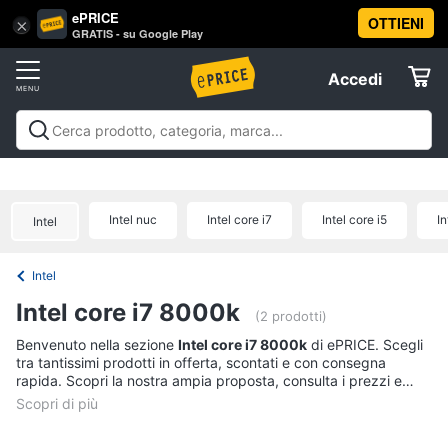
ePRICE
OTTIENI
Vai
×
Accedi
GRATIS - su Google Play
al
Registrati
menu
Accedi
Offerte
Offerte
Elettrodomestici
Intel nuc
Intel core i7
Intel core i5
In
Intel
Informatica
Intel
Telefonia
Intel core i7 8000k
(2 prodotti)
Tv
Benvenuto nella sezione
Intel core i7 8000k
di ePRICE. Scegli
tra tantissimi prodotti in offerta, scontati e con consegna
e
rapida. Scopri la nostra ampia proposta, consulta i prezzi e
Home
acquista comodamente online.
Cinema