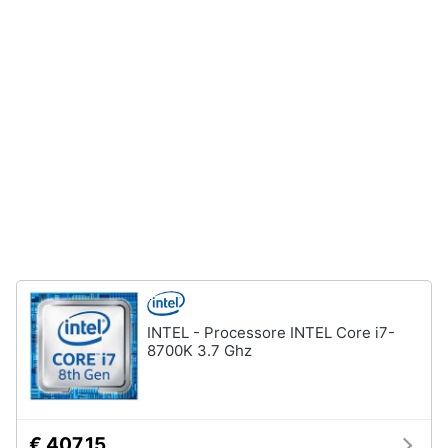
e
igiene
Beauty
Giocattoli
Prima
infanzia
Fotografia
Casalinghi
INTEL - Processore INTEL Core i7-
8700K 3.7 Ghz
Abbigliamento
Sport
€ 407,15