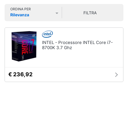
Smart
ORDINA PER
home
FILTRA
Rilevanza
Prezzo più basso
Prezzo più alto
Valutazioni
Videogiochi
Audio
INTEL - Processore INTEL Core i7-
e
8700K 3.7 Ghz
musica
Clima
€ 236,92
Arredo
Brico
e
Giardinaggio
Salute