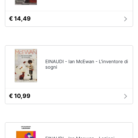
disney
e
film
igiene
DVD
€ 14,49
Film
Beauty
Vedi
tutti
Giocattoli
Prima
EINAUDI - Ian McEwan - L'inventore di
Cd
sogni
infanzia
musicali
Colonne
Fotografia
Sonore
CD
€ 10,99
Musicali
Casalinghi
Musica
Leggera
Abbigliamento
Musica
Jazz
Sport