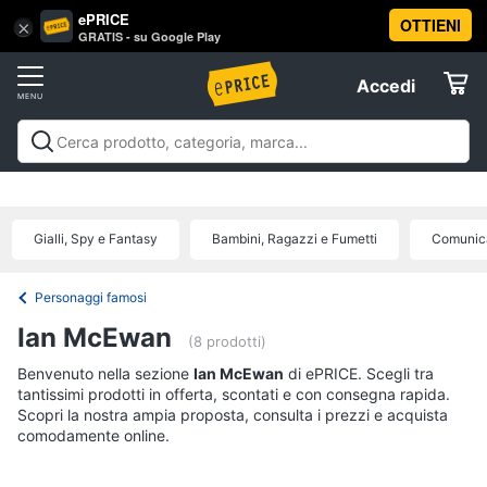
ePRICE
OTTIENI
Vai
×
Accedi
GRATIS - su Google Play
al
Registrati
menu
Accedi
Libri,
Offerte
cd
e
Libri, cd e dvd
Libri
Dvd e Blu-ray
Cd
dvd
Elettrodomestici
musicali
Personaggi
Offerte
Gialli, Spy e Fantasy
Bambini, Ragazzi e Fumetti
Comunica
Libri
Informatica
Religione
e
Personaggi famosi
Spiritualità
Telefonia
Ian McEwan
(8 prodotti)
Attualità,
politica
Benvenuto nella sezione
Tv
Ian McEwan
di ePRICE. Scegli tra
e
tantissimi prodotti in offerta, scontati e con consegna rapida.
e
diritto
Scopri la nostra ampia proposta, consulta i prezzi e acquista
Home
Libri
comodamente online.
Cinema
di
Cucina