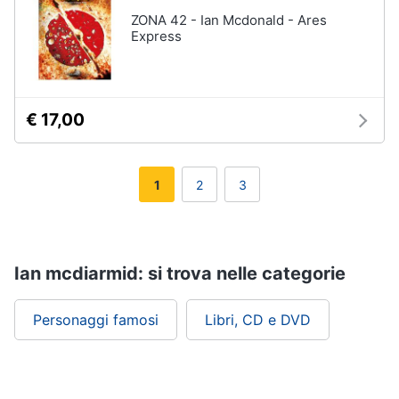
ZONA 42 - Ian Mcdonald - Ares
Express
€ 17,00
1
2
3
Ian mcdiarmid: si trova nelle categorie
Personaggi famosi
Libri, CD e DVD