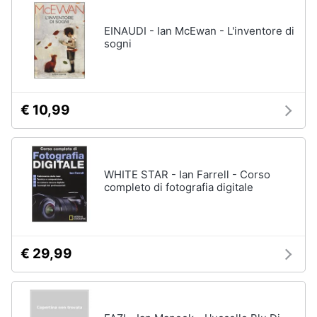
disney
e
film
igiene
EINAUDI - Ian McEwan - L'inventore di
DVD
sogni
Film
Beauty
Vedi
tutti
Giocattoli
€ 10,99
Prima
Cd
infanzia
musicali
WHITE STAR - Ian Farrell - Corso
Colonne
completo di fotografia digitale
Fotografia
Sonore
CD
Musicali
Casalinghi
Musica
€ 29,99
Leggera
Abbigliamento
Musica
Jazz
Sport