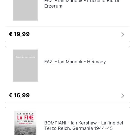
FAZI - Ian Manook - L'uccello Blu Di
Vedi
Erzerum
tutti
Animali
Motori
Personaggi
€ 19,99
cristiano
Libri,
ronaldo
cd
Me
e
contro
FAZI - Ian Manook - Heimaey
dvd
Te
Sean
connery
Festività
e
Barbara
ricorrenze
D'Urso
€ 16,99
Vedi
Promozioni
tutti
BOMPIANI - Ian Kershaw - La fine del
Servizi
Terzo Reich. Germania 1944-45