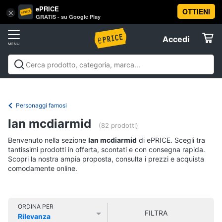
ePRICE
OTTIENI
Vai
×
Accedi
GRATIS - su Google Play
al
Registrati
menu
Accedi
Libri,
Offerte
cd
e
Libri, cd e dvd
Libri
Dvd e Blu-ray
Cd
dvd
Elettrodomestici
musicali
Personaggi
Offerte
Personaggi famosi
Libri
Informatica
Ian mcdiarmid
Religione
(82 prodotti)
e
Benvenuto nella sezione
Ian mcdiarmid
di ePRICE. Scegli tra
Spiritualità
Telefonia
tantissimi prodotti in offerta, scontati e con consegna rapida.
Attualità,
Scopri la nostra ampia proposta, consulta i prezzi e acquista
politica
comodamente online.
Tv
e
e
diritto
Home
Libri
Cinema
di
ORDINA PER
FILTRA
Cucina
Rilevanza