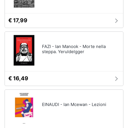
Assistenza
clienti
€ 17,99
Esci
FAZI - Ian Manook - Morte nella
steppa. Yeruldelgger
€ 16,49
EINAUDI - Ian Mcewan - Lezioni