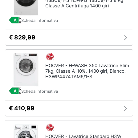
48BC9/1-S H5WPB 48BC9/1-S 8 Kg
e
Classe A Centrifuga 1400 giri
igiene
Scheda informativa
Beauty
€ 829,99
Giocattoli
Prima
HOOVER - H-WASH 350 Lavatrice Slim
infanzia
7kg, Classe A-10%, 1400 giri, Bianco,
H3WP4474TAM6/1-S
Fotografia
Scheda informativa
Casalinghi
€ 410,99
Abbigliamento
Sport
HOOVER - Lavatrice Standard H3W