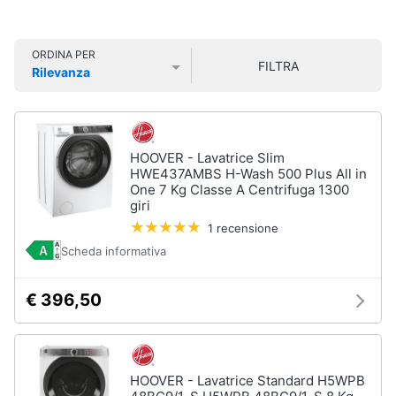
Smart
home
ORDINA PER
FILTRA
Rilevanza
Videogiochi
Prezzo più basso
Prezzo più alto
Valutazioni
Audio
e
HOOVER - Lavatrice Slim
musica
HWE437AMBS H-Wash 500 Plus All in
One 7 Kg Classe A Centrifuga 1300
giri
Clima
1 recensione
Scheda informativa
Arredo
€ 396,50
Brico
e
Giardinaggio
HOOVER - Lavatrice Standard H5WPB
Salute