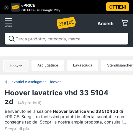
ePRICE
OTTIENI
Vai
×
Accedi
GRATIS - su Google Play
al
Registrati
menu
Accedi
Offerte
Offerte
Elettrodomestici
Asciugatrice
Lavasciuga
Stendibiancher
Hoover
Informatica
Lavatrici e Asciugatrici Hoover
Telefonia
Hoover lavatrice vhd 33 5104
zd
Tv
(48 prodotti)
e
Benvenuto nella sezione
Hoover lavatrice vhd 33 5104 zd
di
Home
ePRICE. Scegli tra tantissimi prodotti in offerta, scontati e con
Cinema
consegna rapida. Scopri la nostra ampia proposta, consulta i
prezzi e acquista comodamente online.