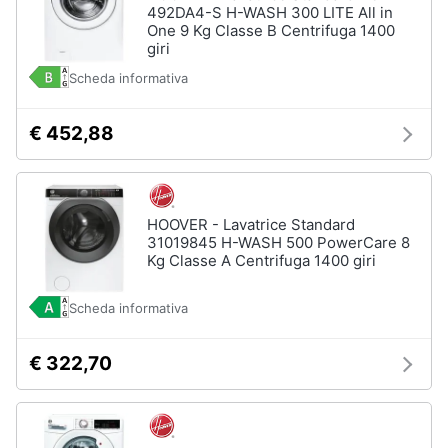
492DA4-S H-WASH 300 LITE All in
One 9 Kg Classe B Centrifuga 1400
Animali
giri
Scheda informativa
Motori
€ 452,88
Libri,
cd
e
dvd
HOOVER - Lavatrice Standard
31019845 H-WASH 500 PowerCare 8
Kg Classe A Centrifuga 1400 giri
Festività
e
ricorrenze
Scheda informativa
€ 322,70
Promozioni
Servizi