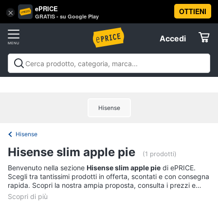
ePRICE
OTTIENI
Vai
×
Accedi
GRATIS - su Google Play
al
Registrati
menu
Accedi
Offerte
Offerte
Elettrodomestici
Hisense
Informatica
Hisense
Telefonia
Hisense slim apple pie
(1 prodotti)
Tv
Benvenuto nella sezione
Hisense slim apple pie
di ePRICE.
Scegli tra tantissimi prodotti in offerta, scontati e con consegna
e
rapida. Scopri la nostra ampia proposta, consulta i prezzi e
Home
acquista comodamente online.
Cinema