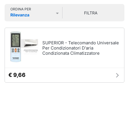
Smart
ORDINA PER
home
FILTRA
Rilevanza
Prezzo più basso
Prezzo più alto
Valutazioni
Videogiochi
Audio
SUPERIOR - Telecomando Universale
e
Per Condizionatori D'aria
musica
Condizionata Climatizzatore
Clima
€ 9,66
Arredo
Brico
e
Giardinaggio
Salute