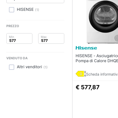
Clima
HISENSE
(
1
)
Arredo
Brico e Giardinaggio
PREZZO
Salute e igiene
Beauty
HISENSE - Asciugatrice a
VENDUTO DA
Giocattoli
Pompa di Calore DHQ
Altri venditori
(
1
)
Prima infanzia
Scheda informativ
Fotografia
€ 577,87
Casalinghi
Abbigliamento