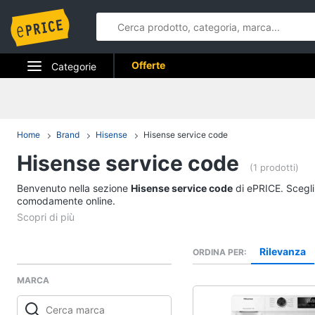
Offerte
Categorie
Elettrodomestici
Informatica
Home
Brand
Hisense
Hisense service code
Hisense service code
Telefonia
(1 prodotti)
Benvenuto nella sezione
Tv e Home Cinema
Hisense service code
di ePRICE. Scegli 
comodamente online.
Smart home
Videogiochi
Rilevanza
ORDINA PER
MARCA
Audio e musica