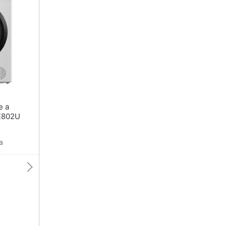
E802U
a