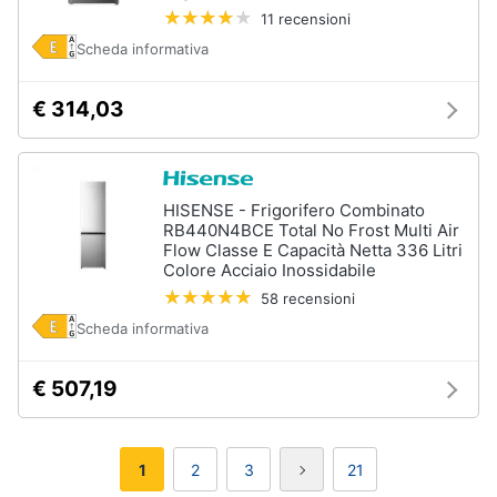
11 recensioni
Scheda informativa
€ 314,03
HISENSE - Frigorifero Combinato
RB440N4BCE Total No Frost Multi Air
Flow Classe E Capacità Netta 336 Litri
Colore Acciaio Inossidabile
58 recensioni
Scheda informativa
€ 507,19
1
2
3
21