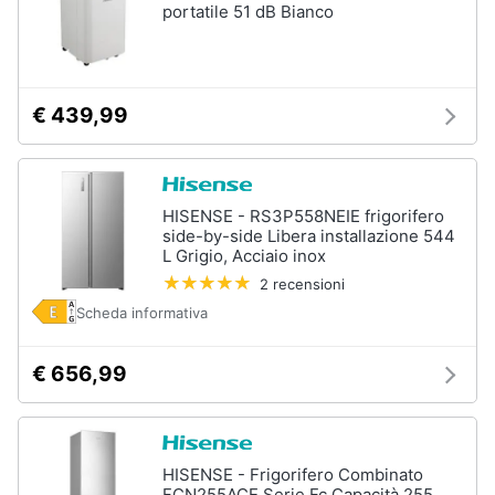
portatile 51 dB Bianco
Assistenza
clienti
Esci
€ 439,99
HISENSE - RS3P558NEIE frigorifero
side-by-side Libera installazione 544
L Grigio, Acciaio inox
2 recensioni
Scheda informativa
€ 656,99
HISENSE - Frigorifero Combinato
FCN255ACE Serie Fc Capacità 255