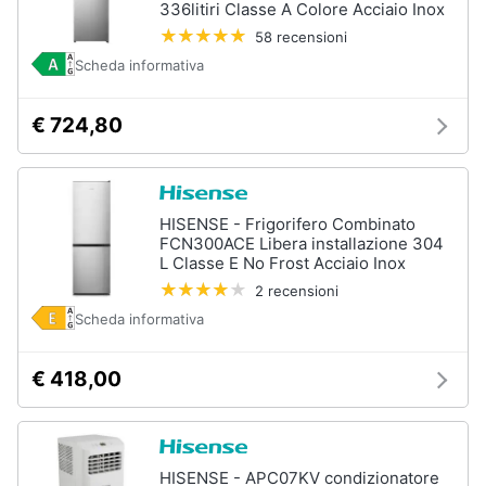
336litiri Classe A Colore Acciaio Inox
58 recensioni
Animali
Scheda informativa
Motori
€ 724,80
Libri,
cd
e
HISENSE - Frigorifero Combinato
dvd
FCN300ACE Libera installazione 304
L Classe E No Frost Acciaio Inox
Festività
2 recensioni
e
Scheda informativa
ricorrenze
€ 418,00
Promozioni
Servizi
HISENSE - APC07KV condizionatore