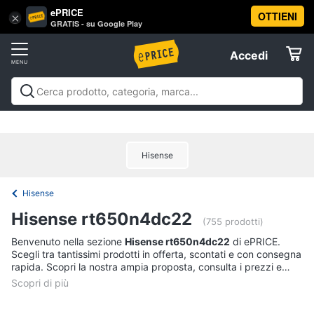
ePRICE
OTTIENI
Vai
×
Accedi
GRATIS - su Google Play
al
Registrati
menu
Accedi
Offerte
Offerte
Elettrodomestici
Hisense
Informatica
Hisense
Telefonia
Hisense rt650n4dc22
(755 prodotti)
Tv
Benvenuto nella sezione
Hisense rt650n4dc22
di ePRICE.
Scegli tra tantissimi prodotti in offerta, scontati e con consegna
e
rapida. Scopri la nostra ampia proposta, consulta i prezzi e
Home
acquista comodamente online.
Cinema