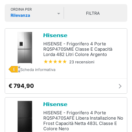
Smart
ORDINA PER
home
FILTRA
Rilevanza
Prezzo più basso
Prezzo più alto
Valutazioni
Videogiochi
Audio
HISENSE - Frigorifero 4 Porte
e
RQ5P470SMIE Classe E Capacità
musica
Lorda 482 Litri Colore Argento
23 recensioni
Scheda informativa
Clima
€ 794,90
Arredo
Brico
e
HISENSE - Frigorifero 4 Porte
Giardinaggio
RQ5P470SAFE Libera Installazione No
Frost Capacità Netta 483L Classe E
Colore Nero
Salute