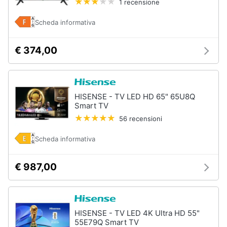
1 recensione
e
igiene
Scheda informativa
Beauty
€ 374,00
Giocattoli
HISENSE - TV LED HD 65" 65U8Q
Prima
Smart TV
infanzia
56 recensioni
Fotografia
Scheda informativa
€ 987,00
Casalinghi
Abbigliamento
HISENSE - TV LED 4K Ultra HD 55"
Sport
55E79Q Smart TV