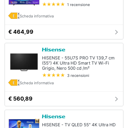
1 recensione
Animali
Scheda informativa
Motori
€ 464,99
Libri,
cd
e
HISENSE - 55U7S PRO TV 139,7 cm
dvd
(55") 4K Ultra HD Smart TV Wi-Fi
Grigio, Nero 500 cd /m²
3 recensioni
Festività
e
Scheda informativa
ricorrenze
€ 560,89
Promozioni
Servizi
HISENSE - TV QLED 55" 4K Ultra HD