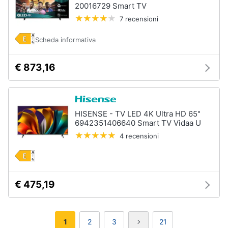
20016729 Smart TV
7 recensioni
Scheda informativa
€ 873,16
HISENSE - TV LED 4K Ultra HD 65"
6942351406640 Smart TV Vidaa U
4 recensioni
€ 475,19
1
2
3
21