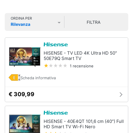
Smart
home
ORDINA PER
FILTRA
Rilevanza
Videogiochi
Prezzo più basso
Prezzo più alto
Valutazioni
Audio
e
HISENSE - TV LED 4K Ultra HD 50"
musica
50E79Q Smart TV
1 recensione
Clima
Scheda informativa
Arredo
€ 309,99
Brico
e
Giardinaggio
HISENSE - 40E4QT 101,6 cm (40") Full
HD Smart TV Wi-Fi Nero
Salute