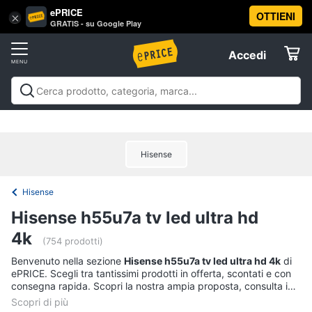
ePRICE
OTTIENI
Vai
×
Accedi
GRATIS - su Google Play
al
Registrati
menu
Accedi
Offerte
Offerte
Elettrodomestici
Hisense
Informatica
Hisense
Telefonia
Hisense h55u7a tv led ultra hd
4k
Tv
(754 prodotti)
e
Benvenuto nella sezione
Hisense h55u7a tv led ultra hd 4k
di
Home
ePRICE. Scegli tra tantissimi prodotti in offerta, scontati e con
Cinema
consegna rapida. Scopri la nostra ampia proposta, consulta i
prezzi e acquista comodamente online.