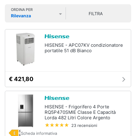
Smart
ORDINA PER
home
FILTRA
Rilevanza
Prezzo più basso
Prezzo più alto
Valutazioni
Videogiochi
Audio
HISENSE - APC07KV condizionatore
e
portatile 51 dB Bianco
musica
Clima
€ 421,80
Arredo
Brico
HISENSE - Frigorifero 4 Porte
e
RQ5P470SMIE Classe E Capacità
Lorda 482 Litri Colore Argento
Giardinaggio
23 recensioni
Scheda informativa
Salute