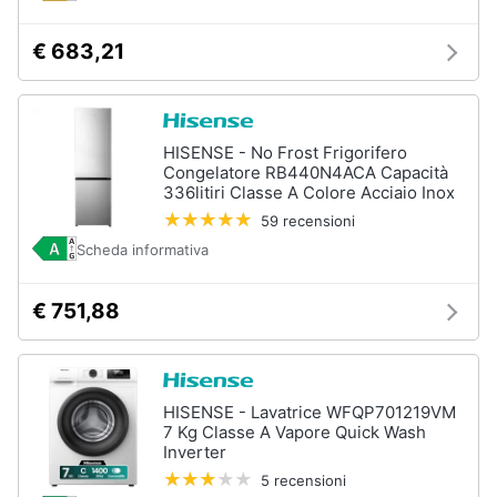
e
igiene
€ 683,21
Beauty
HISENSE - No Frost Frigorifero
Giocattoli
Congelatore RB440N4ACA Capacità
336litiri Classe A Colore Acciaio Inox
Prima
59 recensioni
infanzia
Scheda informativa
Fotografia
€ 751,88
Casalinghi
HISENSE - Lavatrice WFQP701219VM
Abbigliamento
7 Kg Classe A Vapore Quick Wash
Inverter
5 recensioni
Sport