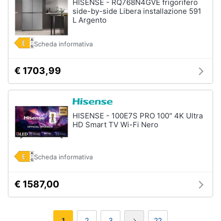
HISENSE - RQ768N4GVE frigorifero
side-by-side Libera installazione 591
L Argento
Scheda informativa
€ 1703,99
HISENSE - 100E7S PRO 100" 4K Ultra
HD Smart TV Wi-Fi Nero
Scheda informativa
€ 1587,00
1
2
3
22