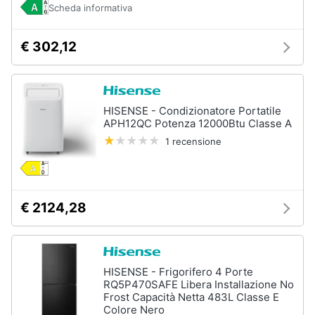
Scheda informativa
Animali
€ 302,12
Motori
Libri,
HISENSE - Condizionatore Portatile
cd
APH12QC Potenza 12000Btu Classe A
e
1 recensione
dvd
Festività
e
€ 2124,28
ricorrenze
Promozioni
HISENSE - Frigorifero 4 Porte
RQ5P470SAFE Libera Installazione No
Servizi
Frost Capacità Netta 483L Classe E
Colore Nero