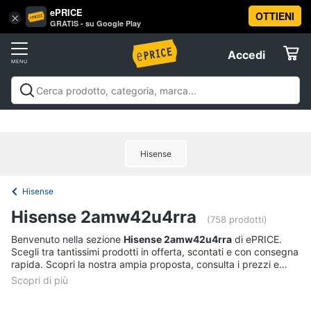
ePRICE
OTTIENI
Vai
×
Accedi
GRATIS - su Google Play
al
Registrati
menu
Accedi
Offerte
Offerte
Elettrodomestici
Hisense
Informatica
Hisense
Telefonia
Hisense 2amw42u4rra
(758 prodotti)
Tv
Benvenuto nella sezione
Hisense 2amw42u4rra
di ePRICE.
Scegli tra tantissimi prodotti in offerta, scontati e con consegna
e
rapida. Scopri la nostra ampia proposta, consulta i prezzi e
Home
acquista comodamente online.
Cinema