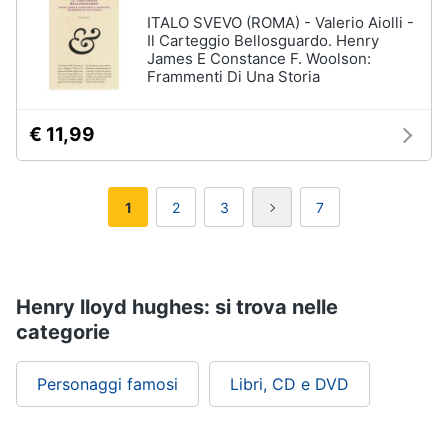
ITALO SVEVO (ROMA) - Valerio Aiolli -
Il Carteggio Bellosguardo. Henry
James E Constance F. Woolson:
Frammenti Di Una Storia
€ 11,99
1
2
3
7
Henry lloyd hughes: si trova nelle
categorie
Personaggi famosi
Libri, CD e DVD