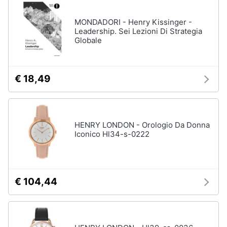
disney
e
film
igiene
MONDADORI - Henry Kissinger -
DVD
Leadership. Sei Lezioni Di Strategia
Film
Globale
Beauty
Vedi
tutti
Giocattoli
€ 18,49
Prima
Cd
infanzia
musicali
HENRY LONDON - Orologio Da Donna
Colonne
Iconico Hl34-s-0222
Fotografia
Sonore
CD
Musicali
Casalinghi
Musica
€ 104,44
Leggera
Abbigliamento
Musica
Jazz
Sport