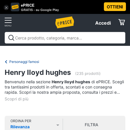
ePRICE
OTTIENI
Vai
×
Accedi
GRATIS - su Google Play
al
Registrati
menu
Accedi
Libri,
Offerte
cd
e
Libri, cd e dvd
Libri
Dvd e Blu-ray
Cd
dvd
Elettrodomestici
musicali
Personaggi
Offerte
Personaggi famosi
Libri
Informatica
Henry lloyd hughes
Religione
(235 prodotti)
e
Benvenuto nella sezione
Henry lloyd hughes
di ePRICE. Scegli
Spiritualità
Telefonia
tra tantissimi prodotti in offerta, scontati e con consegna
Attualità,
rapida. Scopri la nostra ampia proposta, consulta i prezzi e
politica
acquista comodamente online.
Tv
e
e
diritto
Home
Libri
Cinema
di
ORDINA PER
FILTRA
Cucina
Rilevanza