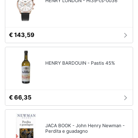
HENRY LONDON - Hl39-cs-0036
Vedi
tutti
Animali
Motori
Personaggi
€ 143,59
cristiano
Libri,
ronaldo
cd
Me
e
contro
HENRY BARDOUIN - Pastis 45%
dvd
Te
Sean
connery
Festività
e
Barbara
ricorrenze
D'Urso
€ 66,35
Vedi
Promozioni
tutti
JACA BOOK - John Henry Newman -
Servizi
Perdita e guadagno