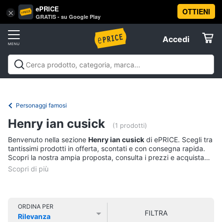
ePRICE
OTTIENI
Vai
×
Accedi
GRATIS - su Google Play
al
Registrati
menu
Accedi
Libri,
Offerte
cd
e
Libri, cd e dvd
Libri
Dvd e Blu-ray
Cd
dvd
Elettrodomestici
musicali
Personaggi
Offerte
Personaggi famosi
Libri
Informatica
Henry ian cusick
Religione
(1 prodotti)
e
Benvenuto nella sezione
Henry ian cusick
di ePRICE. Scegli tra
Spiritualità
Telefonia
tantissimi prodotti in offerta, scontati e con consegna rapida.
Attualità,
Scopri la nostra ampia proposta, consulta i prezzi e acquista
politica
comodamente online.
Tv
e
e
diritto
Home
Libri
Cinema
di
ORDINA PER
FILTRA
Cucina
Rilevanza