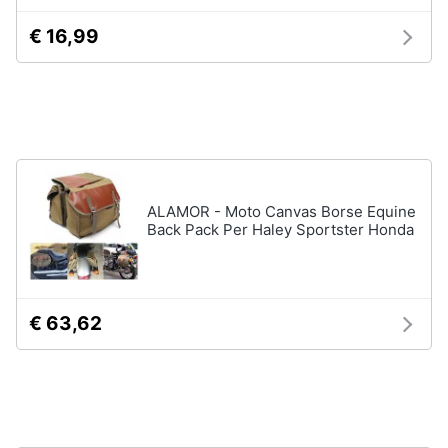
disney
e
film
€ 16,99
igiene
DVD
Film
Beauty
Vedi
tutti
Giocattoli
Prima
ALAMOR - Moto Canvas Borse Equine
Cd
infanzia
Back Pack Per Haley Sportster Honda
musicali
Colonne
Fotografia
Sonore
CD
€ 63,62
Musicali
Casalinghi
Musica
Leggera
Abbigliamento
Musica
Jazz
Sport