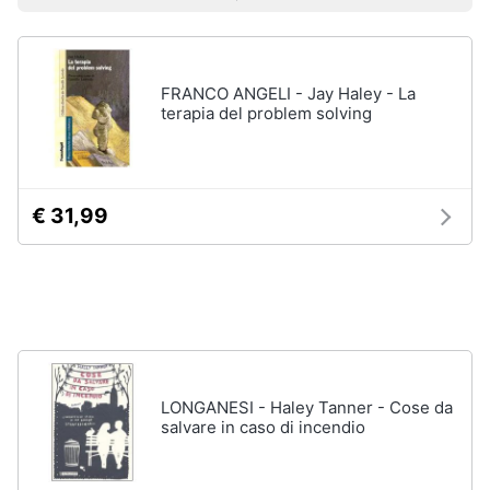
Prezzo più basso
Prezzo più alto
Valutazioni
Libri
Smart
di
home
Arte,
Design
e
FRANCO ANGELI - Jay Haley - La
Videogiochi
Architettura
terapia del problem solving
Vedi
Audio
tutti
e
musica
€ 31,99
Dvd
Clima
e
Blu-
ray
Arredo
Blu-
Ray
Brico
Blu-
e
LONGANESI - Haley Tanner - Cose da
Ray
Giardinaggio
salvare in caso di incendio
Musica
Classica
Salute
Walt