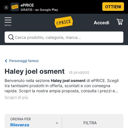
ePRICE
OTTIENI
Vai
×
Accedi
GRATIS - su Google Play
al
Registrati
menu
Accedi
Libri,
Offerte
cd
e
Libri, cd e dvd
Libri
Dvd e Blu-ray
Cd
dvd
Elettrodomestici
musicali
Personaggi
Offerte
Personaggi famosi
Libri
Informatica
Haley joel osment
Religione
(6 prodotti)
e
Benvenuto nella sezione
Haley joel osment
di ePRICE. Scegli
Spiritualità
Telefonia
tra tantissimi prodotti in offerta, scontati e con consegna
Attualità,
rapida. Scopri la nostra ampia proposta, consulta i prezzi e
politica
acquista comodamente online.
Tv
e
e
diritto
Home
Libri
Cinema
di
ORDINA PER
FILTRA
Cucina
Rilevanza