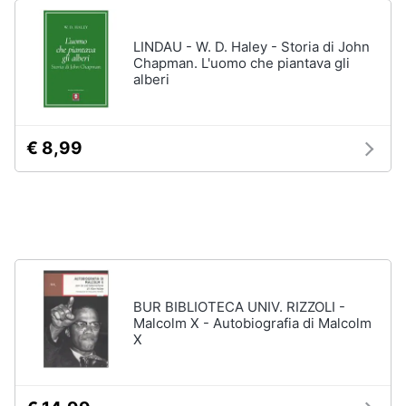
Vedi
tutti
Animali
LINDAU - W. D. Haley - Storia di John
Chapman. L'uomo che piantava gli
alberi
Motori
Personaggi
cristiano
Libri,
ronaldo
€ 8,99
cd
Me
e
contro
dvd
Te
Sean
connery
Festività
e
Barbara
ricorrenze
D'Urso
BUR BIBLIOTECA UNIV. RIZZOLI -
Vedi
Malcolm X - Autobiografia di Malcolm
Promozioni
tutti
X
Servizi