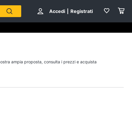
Accedi
|
Registrati
Personaggi
 nostra ampia proposta, consulta i prezzi e acquista
cristiano ronaldo
Me contro Te
Sean connery
Barbara D'Urso
Vedi tutti