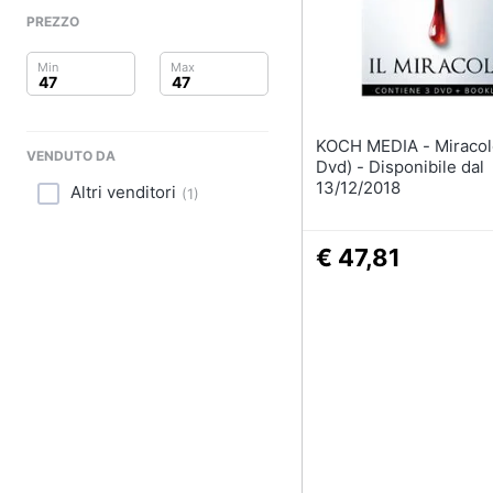
Clima
PREZZO
Arredo
Brico e Giardinaggio
KOCH MEDIA - Miracolo (Il) (3
Salute e igiene
VENDUTO DA
Dvd) - Disponibile dal
13/12/2018
Altri venditori
(
1
)
Beauty
Giocattoli
€ 47,81
Prima infanzia
Fotografia
Casalinghi
Abbigliamento