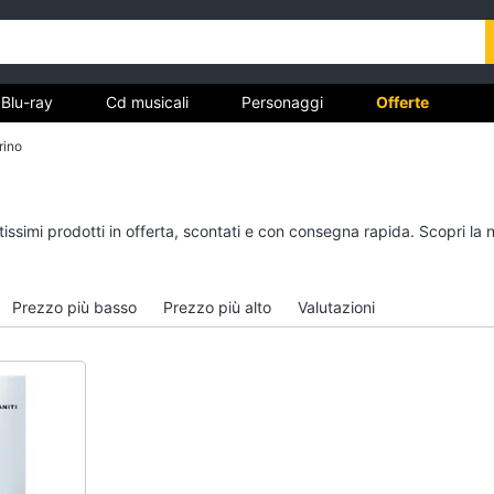
Blu-ray
Cd musicali
Personaggi
Offerte
rino
vd
Dvd e Blu-ray
Cd musicali
tissimi prodotti in offerta, scontati e con consegna rapida. Scopri la
à
Blu-Ray
Colonne Sonore
itto
Blu-Ray Musica Classica
CD Musicali
Prezzo più basso
Prezzo più alto
Valutazioni
Walt disney film
Musica Leggera
DVD Film
Musica Jazz
Vedi tutti
Vedi tutti