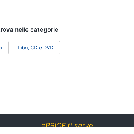
trova nelle categorie
i
Libri, CD e DVD
ePRICE ti serve