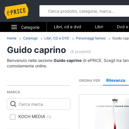
Libri, cd e dvd
Libri
Dvd e 
Categorie
Elettrodomestici
Home
Catalogo
Libri, CD e DVD
Personaggi famosi
Guido cap
Libri, cd e d
Guido caprino
Informatica
(6 prodotti)
Libri
Benvenuto nella sezione
Guido caprino
di ePRICE. Scegli tra tan
Telefonia
Religione e Spiritualit
comodamente online.
Attualità, politica e dir
Tv e Home Cinema
Rilevanza
ORDINA PER
Libri di Cucina
Smart home
Libri di Arte, Design e
MARCA
Architettura
Videogiochi
Vedi tutti
Audio e musica
KOCH MEDIA
(
1
)