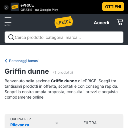
ePRICE
OTTIENI
Vai
×
Accedi
GRATIS - su Google Play
al
Registrati
menu
Accedi
Libri,
Offerte
cd
e
Libri, cd e dvd
Libri
Dvd e Blu-ray
Cd
dvd
Elettrodomestici
musicali
Personaggi
Offerte
Personaggi famosi
Libri
Informatica
Griffin dunne
Religione
(1 prodotti)
e
Benvenuto nella sezione
Griffin dunne
di ePRICE. Scegli tra
Spiritualità
Telefonia
tantissimi prodotti in offerta, scontati e con consegna rapida.
Attualità,
Scopri la nostra ampia proposta, consulta i prezzi e acquista
politica
comodamente online.
Tv
e
e
diritto
Home
Libri
Cinema
di
ORDINA PER
FILTRA
Cucina
Rilevanza