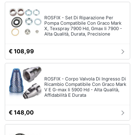
disney
e
film
igiene
DVD
ROSFIX - Set Di Riparazione Per
Film
Pompa Compatibile Con Graco Mark
Beauty
X, Texspray 7900 Hd, Gmax Ii 7900 -
Alta Qualità, Durata, Precisione
Vedi
tutti
Giocattoli
€ 108,99
Prima
Cd
infanzia
musicali
Colonne
ROSFIX - Corpo Valvola Di Ingresso Di
Fotografia
Sonore
Ricambio Compatibile Con Graco Mark
V E G-max Ii 5900 Hd - Alta Qualità,
CD
Affidabilità E Durata
Musicali
Casalinghi
Musica
Leggera
€ 148,00
Abbigliamento
Musica
Jazz
Sport