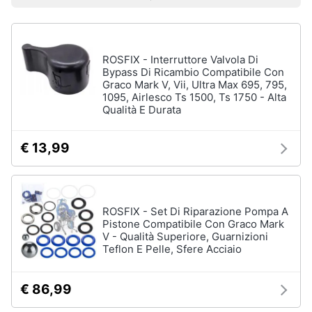
Prezzo più basso
Prezzo più alto
Valutazioni
Libri
Smart
di
home
Arte,
Design
e
ROSFIX - Interruttore Valvola Di
Videogiochi
Architettura
Bypass Di Ricambio Compatibile Con
Graco Mark V, Vii, Ultra Max 695, 795,
Vedi
1095, Airlesco Ts 1500, Ts 1750 - Alta
Audio
tutti
Qualità E Durata
e
musica
€ 13,99
Dvd
Clima
e
Blu-
ray
Arredo
ROSFIX - Set Di Riparazione Pompa A
Blu-
Pistone Compatibile Con Graco Mark
Ray
V - Qualità Superiore, Guarnizioni
Brico
Teflon E Pelle, Sfere Acciaio
Blu-
e
Ray
Giardinaggio
Musica
€ 86,99
Classica
Salute
Walt