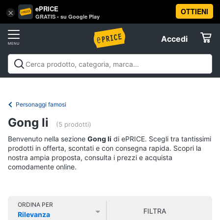
ePRICE
OTTIENI
Vai
×
Accedi
GRATIS - su Google Play
al
Registrati
menu
Accedi
Libri,
Offerte
cd
e
Libri, cd e dvd
Libri
Dvd e Blu-ray
Cd
dvd
Elettrodomestici
musicali
Personaggi
Offerte
Personaggi famosi
Libri
Informatica
Gong li
Religione
(5 prodotti)
e
Benvenuto nella sezione
Gong li
di ePRICE. Scegli tra tantissimi
Spiritualità
Telefonia
prodotti in offerta, scontati e con consegna rapida. Scopri la
Attualità,
nostra ampia proposta, consulta i prezzi e acquista
politica
comodamente online.
Tv
e
e
diritto
Home
Libri
Cinema
di
ORDINA PER
FILTRA
Cucina
Rilevanza