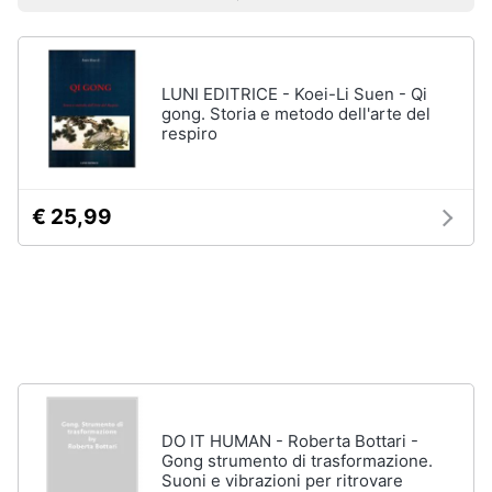
Prezzo più basso
Prezzo più alto
Valutazioni
Libri
Smart
di
home
Arte,
Design
e
LUNI EDITRICE - Koei-Li Suen - Qi
Videogiochi
Architettura
gong. Storia e metodo dell'arte del
respiro
Vedi
Audio
tutti
e
musica
€ 25,99
Dvd
Clima
e
Blu-
ray
Arredo
Blu-
Ray
Brico
Blu-
e
Ray
Giardinaggio
Musica
DO IT HUMAN - Roberta Bottari -
Classica
Gong strumento di trasformazione.
Suoni e vibrazioni per ritrovare
Salute
Walt