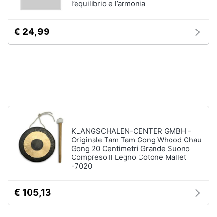
l’equilibrio e l’armonia
disney
e
film
igiene
DVD
€ 24,99
Film
Beauty
Vedi
tutti
Giocattoli
Prima
Cd
infanzia
musicali
Colonne
KLANGSCHALEN-CENTER GMBH -
Fotografia
Sonore
Originale Tam Tam Gong Whood Chau
Gong 20 Centimetri Grande Suono
CD
Compreso Il Legno Cotone Mallet
Musicali
Casalinghi
-7020
Musica
Leggera
Abbigliamento
€ 105,13
Musica
Jazz
Sport