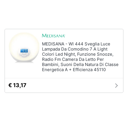
Vedi
tutti
Animali
Motori
Personaggi
cristiano
Libri,
MEDISANA - Wl 444 Sveglia Luce
ronaldo
cd
Lampada Da Comodino 7 A Light
Me
Colori Led Night, Funzione Snooze,
e
contro
Radio Fm Camera Da Letto Per
dvd
Te
Bambini, Suoni Della Natura Di Classe
Energetica A + Efficienza 45110
Sean
connery
Festività
e
Barbara
€ 13,17
ricorrenze
D'Urso
Vedi
Promozioni
tutti
Servizi