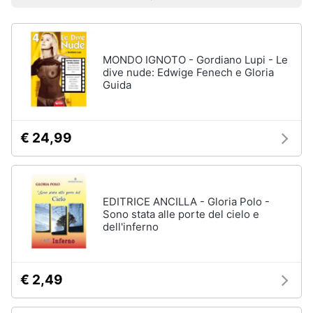
Prezzo più basso
Prezzo più alto
Valutazioni
Libri
Smart
di
home
Arte,
Design
e
MONDO IGNOTO - Gordiano Lupi - Le
Videogiochi
Architettura
dive nude: Edwige Fenech e Gloria
Guida
Vedi
Audio
tutti
e
musica
€ 24,99
Dvd
Clima
e
Blu-
ray
EDITRICE ANCILLA - Gloria Polo -
Arredo
Sono stata alle porte del cielo e
Blu-
dell'inferno
Ray
Brico
Blu-
e
Ray
Giardinaggio
Musica
€ 2,49
Classica
Salute
Walt