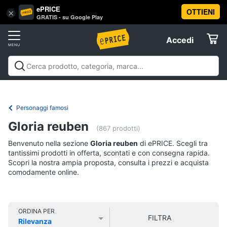
ePRICE
OTTIENI
Vai
×
Accedi
GRATIS - su Google Play
al
Registrati
menu
Accedi
Libri,
Offerte
cd
e
Libri, cd e dvd
Libri
Dvd e Blu-ray
Cd
dvd
Elettrodomestici
musicali
Personaggi
Offerte
Personaggi famosi
Libri
Informatica
Gloria reuben
Religione
(867 prodotti)
e
Benvenuto nella sezione
Gloria reuben
di ePRICE. Scegli tra
Spiritualità
Telefonia
tantissimi prodotti in offerta, scontati e con consegna rapida.
Attualità,
Scopri la nostra ampia proposta, consulta i prezzi e acquista
politica
comodamente online.
Tv
e
e
diritto
Home
Libri
Cinema
di
ORDINA PER
FILTRA
Cucina
Rilevanza