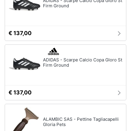
ADIDAS - Scarpe Calcio Copa Gloro St
Vedi
Firm Ground
tutti
Animali
Motori
Personaggi
€ 137,00
cristiano
Libri,
ronaldo
cd
Me
e
contro
ADIDAS - Scarpe Calcio Copa Gloro St
dvd
Te
Firm Ground
Sean
connery
Festività
e
Barbara
ricorrenze
D'Urso
€ 137,00
Vedi
Promozioni
tutti
ALAMBIC SAS - Pettine Tagliacapelli
Servizi
Gloria Pets