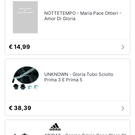
disney
e
film
igiene
NOTTETEMPO - Maria Pace Ottieri -
DVD
Amor Di Gloria
Film
Beauty
Vedi
tutti
Giocattoli
€ 14,99
Prima
Cd
infanzia
musicali
UNKNOWN - Gloria Tubo Sciolto
Colonne
Prima 3 E Prima 5
Fotografia
Sonore
CD
Musicali
Casalinghi
Musica
€ 38,39
Leggera
Abbigliamento
Musica
Jazz
Sport