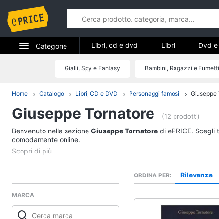
Libri, cd e dvd
Libri
Dvd e 
Categorie
Elettrodomestici
Gialli, Spy e Fantasy
Bambini, Ragazzi e Fumetti
Libri, cd e d
Informatica
Home
Catalogo
Libri, CD e DVD
Personaggi famosi
Giuseppe 
Libri
Giuseppe Tornatore
Telefonia
Religione e Spiritualit
(12 prodotti)
Attualità, politica e dir
Benvenuto nella sezione
Tv e Home Cinema
Giuseppe Tornatore
di ePRICE. Scegli t
Libri di Cucina
comodamente online.
Smart home
Libri di Arte, Design e
Architettura
Videogiochi
Rilevanza
ORDINA PER
Vedi tutti
MARCA
Audio e musica