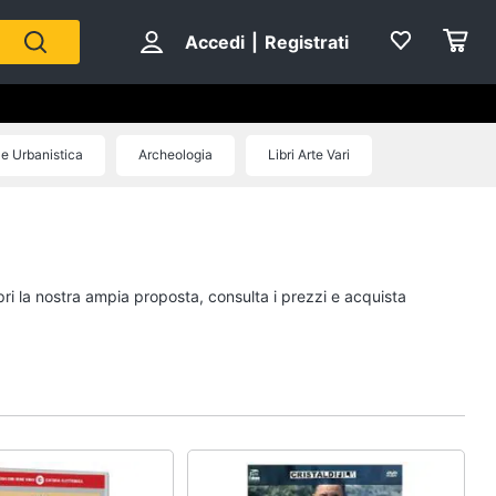
Accedi
|
Registrati
 e Urbanistica
Archeologia
Libri Arte Vari
Personaggi
cristiano ronaldo
Me contro Te
pri la nostra ampia proposta, consulta i prezzi e acquista
Sean connery
Barbara D'Urso
Vedi tutti