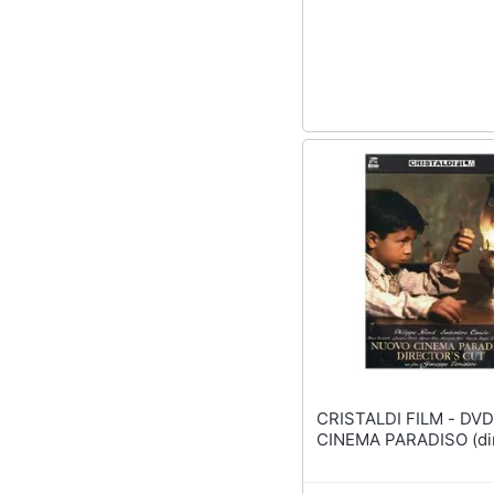
Sport
Animali
Motori
Libri, cd e dvd
Festività e ricorrenze
Promozioni
CRISTALDI FILM - DVD NUOVO
CINEMA PARADISO (dire