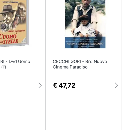
d Uomo
CECCHI GORI - Brd Nuovo
(l')
Cinema Paradiso
€ 47,72