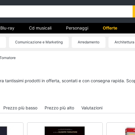
Blu-ray
Cd musicali
Personaggi
Offerte
Comunicazione e Marketing
Arredamento
Architettura
vd
Tornatore
Dvd e Blu-ray
Cd musicali
à
Blu-Ray
Colonne Sonore
itto
Blu-Ray Musica Classica
CD Musicali
ra tantissimi prodotti in offerta, scontati e con consegna rapida. Sco
Walt disney film
Musica Leggera
DVD Film
Musica Jazz
Vedi tutti
Vedi tutti
Prezzo più basso
Prezzo più alto
Valutazioni