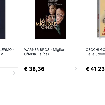
ALERMO -
WARNER BROS - Migliore
CECCHI GORI - Dv
La
Offerta. La (ds)
Delle Stelle 
€ 38,36
€ 41,23