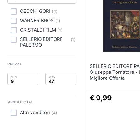
Clima
CECCHI GORI
(
2
)
Arredo
WARNER BROS
(
1
)
Brico e Giardinaggio
CRISTALDI FILM
(
1
)
SELLERIO EDITORE
(
1
)
Salute e igiene
PALERMO
Beauty
PREZZO
SELLERIO EDITORE P
Giocattoli
Giuseppe Tornatore - 
Migliore Offerta
Prima infanzia
€ 9,99
Fotografia
VENDUTO DA
Altri venditori
Casalinghi
(
4
)
Abbigliamento