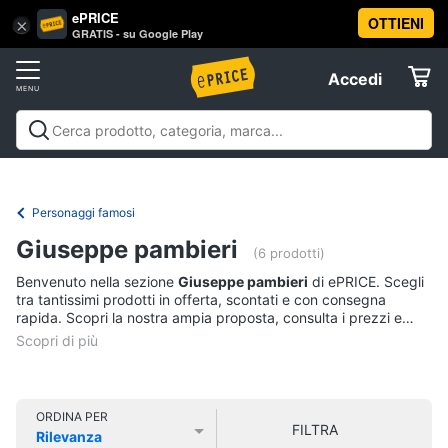
ePRICE
OTTIENI
Vai
×
Accedi
GRATIS - su Google Play
al
Registrati
menu
Accedi
Libri,
Offerte
cd
e
Libri, cd e dvd
Libri
Dvd e Blu-ray
Cd
dvd
Elettrodomestici
musicali
Personaggi
Offerte
Personaggi famosi
Libri
Informatica
Giuseppe pambieri
Religione
(6 prodotti)
e
Benvenuto nella sezione
Giuseppe pambieri
di ePRICE. Scegli
Spiritualità
Telefonia
tra tantissimi prodotti in offerta, scontati e con consegna
Attualità,
rapida. Scopri la nostra ampia proposta, consulta i prezzi e
politica
acquista comodamente online.
Tv
e
e
diritto
Home
Libri
Cinema
di
ORDINA PER
FILTRA
Cucina
Rilevanza