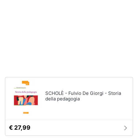
disney
e
film
igiene
DVD
Film
Beauty
Vedi
tutti
Giocattoli
Prima
Cd
infanzia
musicali
Colonne
Fotografia
Sonore
SCHOLÈ - Fulvio De Giorgi - Storia
CD
della pedagogia
Musicali
Casalinghi
Musica
Leggera
Abbigliamento
Musica
€ 27,99
Jazz
Sport