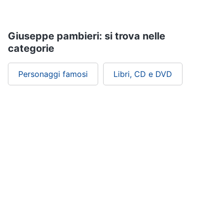
Assistenza
clienti
Giuseppe pambieri: si trova nelle
Esci
categorie
Personaggi famosi
Libri, CD e DVD