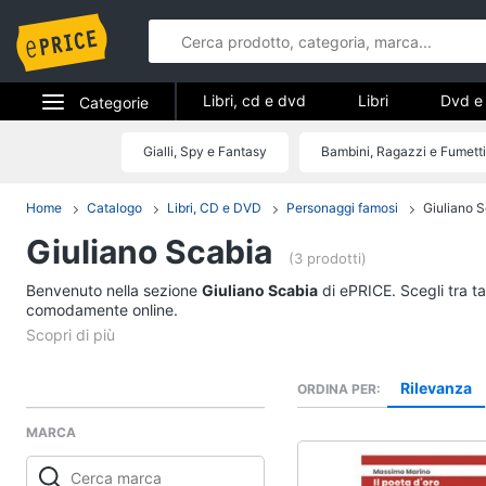
Libri, cd e dvd
Libri
Dvd e 
Categorie
Elettrodomestici
Gialli, Spy e Fantasy
Bambini, Ragazzi e Fumetti
Libri, cd e d
Informatica
Home
Catalogo
Libri, CD e DVD
Personaggi famosi
Giuliano 
Libri
Giuliano Scabia
Telefonia
Religione e Spiritualit
(3 prodotti)
Attualità, politica e dir
Benvenuto nella sezione
Tv e Home Cinema
Giuliano Scabia
di ePRICE. Scegli tra ta
Libri di Cucina
comodamente online.
Smart home
Libri di Arte, Design e
Architettura
Videogiochi
Rilevanza
ORDINA PER
Vedi tutti
MARCA
Audio e musica