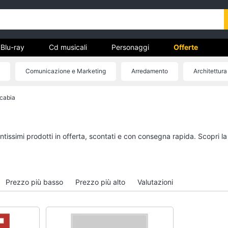
Blu-ray
Cd musicali
Personaggi
Offerte
Comunicazione e Marketing
Arredamento
Architettura
vd
Scabia
Dvd e Blu-ray
Cd musicali
à
Blu-Ray
Colonne Sonore
itto
Blu-Ray Musica Classica
CD Musicali
ntissimi prodotti in offerta, scontati e con consegna rapida. Scopri l
Walt disney film
Musica Leggera
DVD Film
Musica Jazz
Vedi tutti
Vedi tutti
Prezzo più basso
Prezzo più alto
Valutazioni