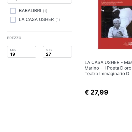
Clima
BABALIBRI
(
1
)
Arredo
LA CASA USHER
(
1
)
Brico e Giardinaggio
PREZZO
Salute e igiene
Beauty
LA CASA USHER - Massimo
Giocattoli
Marino - Il Poeta D'oro.
Teatro Immaginario Di 
Scabia
Prima infanzia
€ 27,99
Fotografia
Casalinghi
Abbigliamento