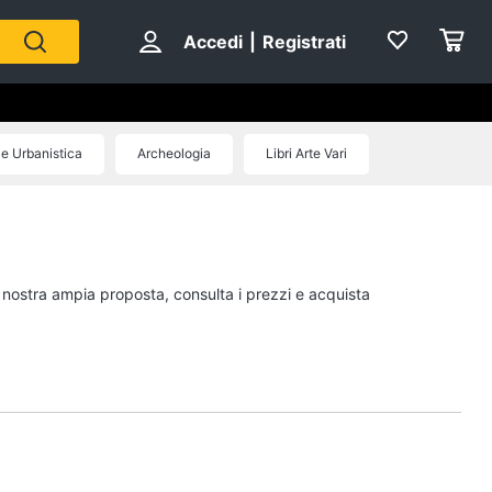
Accedi
|
Registrati
 e Urbanistica
Archeologia
Libri Arte Vari
Personaggi
cristiano ronaldo
Me contro Te
a nostra ampia proposta, consulta i prezzi e acquista
Sean connery
Barbara D'Urso
Vedi tutti