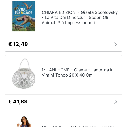
disney
e
film
igiene
CHIARA EDIZIONI - Gisela Socolovsky
DVD
- La Vita Dei Dinosauri. Scopri Gli
Film
Animali Più Impressionanti
Beauty
Vedi
tutti
Giocattoli
€ 12,49
Prima
Cd
infanzia
musicali
MILANI HOME - Gisele - Lanterna In
Colonne
Vimini Tondo 20 X 40 Cm
Fotografia
Sonore
CD
Musicali
Casalinghi
Musica
€ 41,89
Leggera
Abbigliamento
Musica
Jazz
Sport