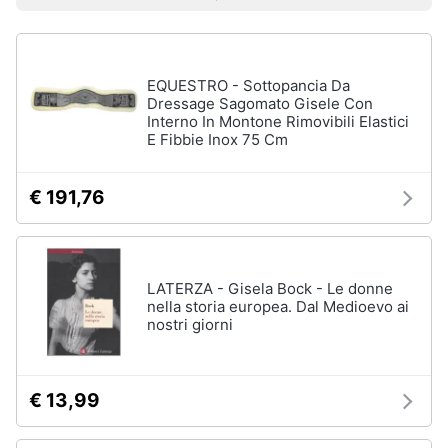
Prezzo più basso
Prezzo più alto
Valutazioni
Libri
Smart
di
home
Arte,
Design
e
EQUESTRO - Sottopancia Da
Videogiochi
Architettura
Dressage Sagomato Gisele Con
Interno In Montone Rimovibili Elastici
Vedi
E Fibbie Inox 75 Cm
Audio
tutti
e
musica
€ 191,76
Dvd
Clima
e
Blu-
ray
LATERZA - Gisela Bock - Le donne
Arredo
nella storia europea. Dal Medioevo ai
Blu-
nostri giorni
Ray
Brico
Blu-
e
Ray
Giardinaggio
Musica
€ 13,99
Classica
Salute
Walt