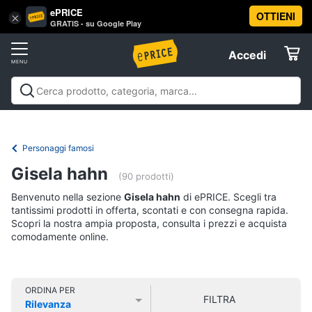
ePRICE
OTTIENI
Vai
×
Accedi
GRATIS - su Google Play
al
Registrati
menu
Accedi
Libri,
Offerte
cd
e
Libri, cd e dvd
Libri
Dvd e Blu-ray
Cd
dvd
Elettrodomestici
musicali
Personaggi
Offerte
Personaggi famosi
Libri
Informatica
Gisela hahn
Religione
(90 prodotti)
e
Benvenuto nella sezione
Gisela hahn
di ePRICE. Scegli tra
Spiritualità
Telefonia
tantissimi prodotti in offerta, scontati e con consegna rapida.
Attualità,
Scopri la nostra ampia proposta, consulta i prezzi e acquista
politica
comodamente online.
Tv
e
e
diritto
Home
Libri
Cinema
di
ORDINA PER
FILTRA
Cucina
Rilevanza