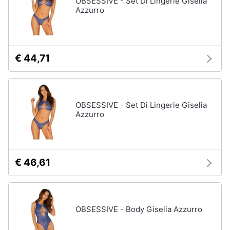
OBSESSIVE - Set Di Lingerie Giselia
Vedi
Azzurro
tutti
Animali
Motori
Personaggi
€ 44,71
cristiano
Libri,
ronaldo
cd
Me
e
contro
OBSESSIVE - Set Di Lingerie Giselia
dvd
Te
Azzurro
Sean
connery
Festività
e
Barbara
ricorrenze
D'Urso
€ 46,61
Vedi
Promozioni
tutti
OBSESSIVE - Body Giselia Azzurro
Servizi