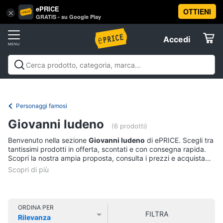
ePRICE
OTTIENI
Vai
×
Accedi
GRATIS - su Google Play
al
Registrati
menu
Accedi
Libri,
Offerte
cd
e
Libri, cd e dvd
Libri
Dvd e Blu-ray
Cd
dvd
Elettrodomestici
musicali
Personaggi
Offerte
Personaggi famosi
Libri
Informatica
Giovanni ludeno
Religione
(6 prodotti)
e
Benvenuto nella sezione
Giovanni ludeno
di ePRICE. Scegli tra
Spiritualità
Telefonia
tantissimi prodotti in offerta, scontati e con consegna rapida.
Attualità,
Scopri la nostra ampia proposta, consulta i prezzi e acquista
politica
comodamente online.
Tv
e
e
diritto
Home
Libri
Cinema
di
ORDINA PER
FILTRA
Cucina
Rilevanza