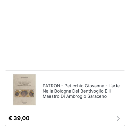
disney
e
film
igiene
DVD
Film
Beauty
Vedi
tutti
Giocattoli
Prima
Cd
infanzia
musicali
Colonne
Fotografia
Sonore
PATRON - Peticchio Giovanna - L'arte
CD
Nella Bologna Dei Bentivoglio E Il
Musicali
Casalinghi
Maestro Di Ambrogio Saraceno
Musica
Leggera
Abbigliamento
Musica
€ 39,00
Jazz
Sport