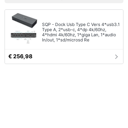
Prezzo più basso
Prezzo più alto
Valutazioni
Libri
Smart
di
home
Arte,
Design
e
SQP - Dock Usb Type C Vers 4*usb3.1
Videogiochi
Architettura
Type A, 2*usb-c, 4*dp 4k/60hz,
4*hdmi 4k/60hz, 1*giga Lan, 1*audio
Vedi
In/out, 1*sd/microsd Re
Audio
tutti
e
musica
€ 256,98
Dvd
Clima
e
Blu-
ray
Arredo
Blu-
Ray
Brico
Blu-
e
Ray
Giardinaggio
Musica
Classica
Salute
Walt