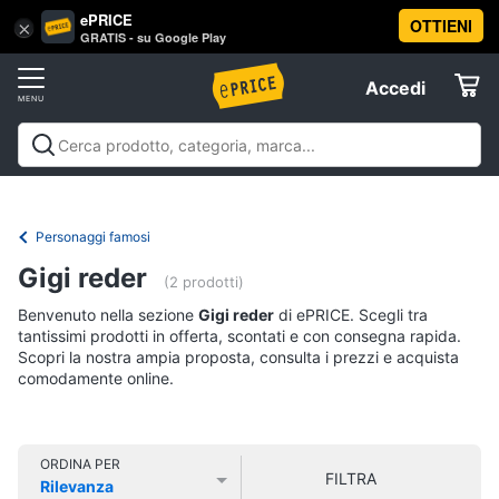
ePRICE
OTTIENI
Vai
×
Accedi
GRATIS - su Google Play
al
Registrati
menu
Accedi
Libri,
Offerte
cd
e
Libri, cd e dvd
Libri
Dvd e Blu-ray
Cd
dvd
Elettrodomestici
musicali
Personaggi
Offerte
Personaggi famosi
Libri
Informatica
Gigi reder
Religione
(2 prodotti)
e
Benvenuto nella sezione
Gigi reder
di ePRICE. Scegli tra
Spiritualità
Telefonia
tantissimi prodotti in offerta, scontati e con consegna rapida.
Attualità,
Scopri la nostra ampia proposta, consulta i prezzi e acquista
politica
comodamente online.
Tv
e
e
diritto
Home
Libri
Cinema
di
ORDINA PER
FILTRA
Cucina
Rilevanza