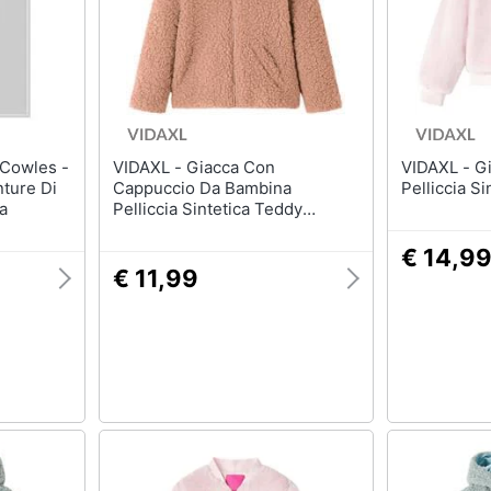
T-shirt
Apple Watch
Felpa
Smartwatch
Tuta
Orologi uomo
Pantaloni
Orologi donna
Vedi tutti
Vedi tutti
VIDAXL - Giacca Con
VIDAXL - Giacca Per Bambini In
nture Di
Cappuccio Da Bambina
Pelliccia S
a
Pelliccia Sintetica Teddy
Cognac 140
€ 14,9
€ 11,99