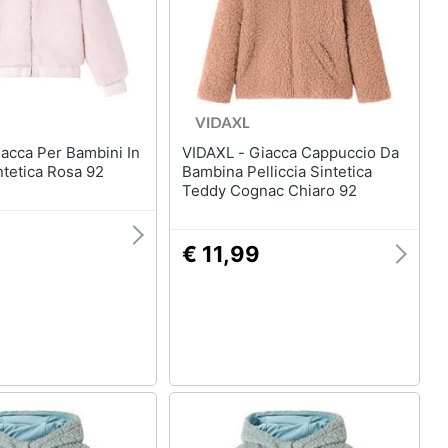
Anelli
Orecchini
Cavigliera
Collane
Vedi tutti
VIDAXL - Giacca Cappuccio Da
intetica Rosa 92
Bambina Pelliccia Sintetica
Teddy Cognac Chiaro 92
9
€ 11,99