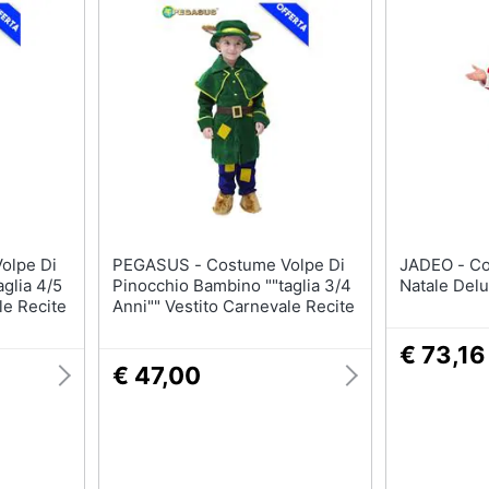
PEGASUS - Costume Volpe Di
JADEO - Costume Da Babbo
glia 4/5
Pinocchio Bambino ""taglia 3/4
Natale Del
le Recite
Anni"" Vestito Carnevale Recite
€ 73,16
€ 47,00