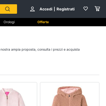
Accedi
|
Registrati
Orologi
Offerte
Scarpe
a nostra ampia proposta, consulta i prezzi e acquista
Sneakers
Scarpe nike
Anfibi
Ciabatte
Vedi tutti
Gioielli