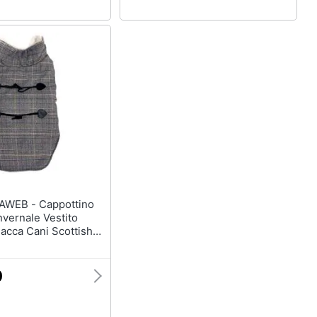
 Cappottino
vernale Vestito
iacca Cani Scottish
e M Cappottino
0