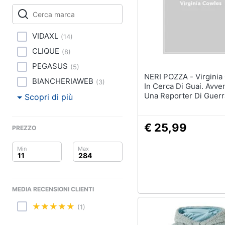
Clima
Sigaretta elettronica
Borse
Arredo
Occhiali da vista
VIDAXL
(
14
)
Occhiali da sole
Brico e Giardinaggio
CLIQUE
(
8
)
Vedi tutti
PEGASUS
(
5
)
Salute e igiene
NERI POZZA - Virginia Cowles -
BIANCHERIAWEB
(
3
)
In Cerca Di Guai. Avve
Beauty
Una Reporter Di Guerr
Scopri di più
Giocattoli
€ 25,99
PREZZO
Prima infanzia
Fotografia
Casalinghi
MEDIA RECENSIONI CLIENTI
Abbigliamento
(1)