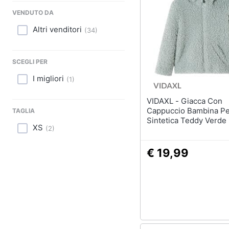
Sport
VENDUTO DA
Animali
Altri venditori
(
34
)
Motori
SCEGLI PER
Libri, cd e dvd
I migliori
(
1
)
Festività e ricorrenze
VIDAXL - Giacca Con
Cappuccio Bambina Pel
TAGLIA
Promozioni
Sintetica Teddy Verde
XS
(
2
)
116
€ 19,99