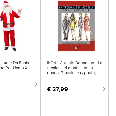
IKON - Antonio Donnanno - La
uxe Per Uomo Xl
tecnica dei modelli uomo-
donna. Giacche e cappotti,
mantelli e pellicceria. Vol. 3
€ 27,99