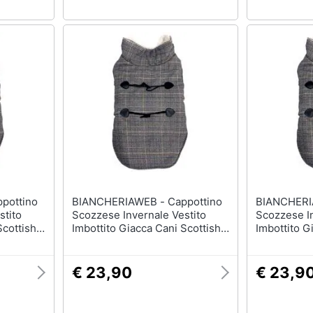
BIANCHERIAWEB - Cappottino
BIANCHERIAWEB -
stito
Scozzese Invernale Vestito
Scozzese In
Scottish
Imbottito Giacca Cani Scottish
Imbottito G
ino
Varie Taglie S Cappottino
Varie Tagli
€ 23,90
€ 23,9