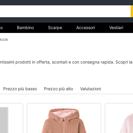
o
Bambino
Scarpe
Accessori
Vestiari
iccia
nto
Uomo
Bambino
ntissimi prodotti in offerta, scontati e con consegna rapida. Scopri l
Felpa uomo
Scarpe bambino
Cravatta
Sandali bambina
Piumino uomo
Vestiti neonati
Prezzo più basso
Prezzo più alto
Valutazioni
Giacca uomo
Copertina neonato
Vedi tutti
Vedi tutti
Vestiari
Orologi