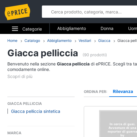
Abbigliamento
Donna
Uom
Categorie
Gioielli
Elettrodomestici
Home
Catalogo
Abbigliamento
Vestiari
Giacca
Giacca pell
Abbigliame
Giacca pelliccia
Informatica
(90 prodotti)
Donna
Benvenuto nella sezione
Giacca pelliccia
di ePRICE. Scegli tra ta
Telefonia
comodamente online.
Intimo donna
Top
Tv e Home Cinema
Cappotto donna
Rilevanza
ORDINA PER
Smart home
Felpa donna
GIACCA PELLICCIA
Vedi tutti
Videogiochi
Giacca pelliccia sintetica
Audio e musica
Accessori
MARCA