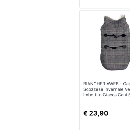
BIANCHERIAWEB - Cappottino
Scozzese Invernale Ve
Imbottito Giacca Cani 
Varie Taglie L Cappott
€ 23,90