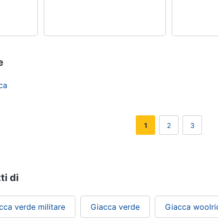
e
ica
1
2
3
ti di
cca verde militare
Giacca verde
Giacca woolri