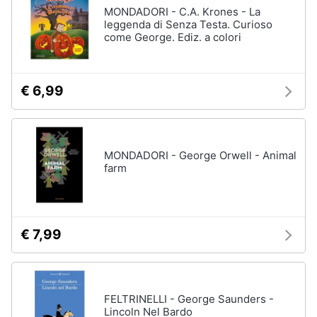
Vedi
MONDADORI - C.A. Krones - La
tutti
leggenda di Senza Testa. Curioso
Animali
come George. Ediz. a colori
Motori
Personaggi
€ 6,99
cristiano
Libri,
ronaldo
cd
Me
e
contro
dvd
Te
MONDADORI - George Orwell - Animal
farm
Sean
connery
Festività
e
Barbara
ricorrenze
D'Urso
€ 7,99
Vedi
Promozioni
tutti
Servizi
FELTRINELLI - George Saunders -
Lincoln Nel Bardo