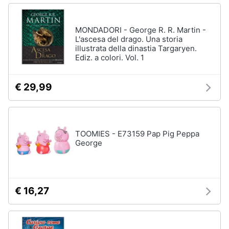
disney
e
film
igiene
DVD
MONDADORI - George R. R. Martin -
Film
L'ascesa del drago. Una storia
Beauty
illustrata della dinastia Targaryen.
Ediz. a colori. Vol. 1
Vedi
tutti
Giocattoli
€ 29,99
Prima
Cd
infanzia
musicali
Colonne
TOOMIES - E73159 Pap Pig Peppa
Fotografia
Sonore
George
CD
Musicali
Casalinghi
Musica
Leggera
€ 16,27
Abbigliamento
Musica
Jazz
Sport