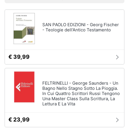
Prezzo più basso
Prezzo più alto
Valutazioni
Libri
Smart
di
home
Arte,
Design
e
SAN PAOLO EDIZIONI - Georg Fischer
Videogiochi
Architettura
- Teologie dell'Antico Testamento
Vedi
Audio
tutti
e
musica
€ 39,99
Dvd
Clima
e
Blu-
ray
FELTRINELLI - George Saunders - Un
Arredo
Bagno Nello Stagno Sotto La Pioggia.
Blu-
In Cui Quattro Scrittori Russi Tengono
Ray
Una Master Class Sulla Scrittura, La
Brico
Lettura E La Vita
Blu-
e
Ray
Giardinaggio
Musica
€ 23,99
Classica
Salute
Walt