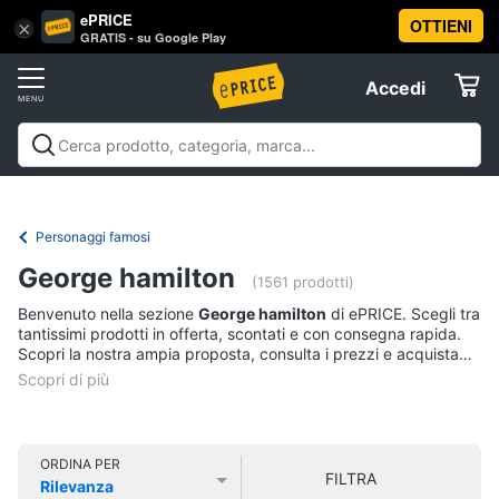
ePRICE
OTTIENI
Vai
×
Accedi
GRATIS - su Google Play
al
Registrati
menu
Accedi
Libri,
Offerte
cd
e
Libri, cd e dvd
Libri
Dvd e Blu-ray
Cd
dvd
Elettrodomestici
musicali
Personaggi
Offerte
Personaggi famosi
Libri
Informatica
George hamilton
Religione
(1561 prodotti)
e
Benvenuto nella sezione
George hamilton
di ePRICE. Scegli tra
Spiritualità
Telefonia
tantissimi prodotti in offerta, scontati e con consegna rapida.
Attualità,
Scopri la nostra ampia proposta, consulta i prezzi e acquista
politica
comodamente online.
Tv
e
e
diritto
Home
Libri
Cinema
di
ORDINA PER
FILTRA
Cucina
Rilevanza